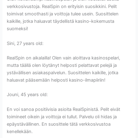
verkkosivustoja. RealSpin on erityisin suosikkini. Pelit
toimivat smoothasti ja voittoja tulee usein. Suosittelen
kaikille, jotka haluavat täydellistä kasino-kokemusta
suomeksi!
Sini, 27 years old:
RealSpin on aikalailla! Olen vain aloittava kasinospelari,
mutta täällä olen löytänyt helposti pelattavat pelejä ja
ystävällisen asiakaspalvelun. Suosittelen kaikille, jotka
haluavat pääsemään helposti kasino-ilmapiiriin!
Jouni, 45 years old:
En voi sanoa positiivisia asioita RealSpinistä. Pelit eivät
toimineet oikein ja voittoja ei tullut. Palvelu oli hidas ja
epäystävällinen. En suosittele tätä verkkosivustoa
kenellekään.