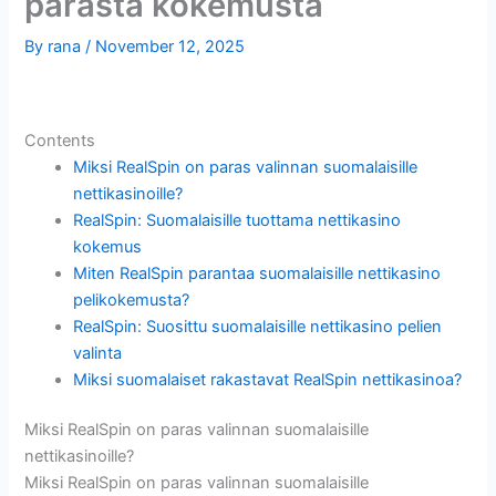
parasta kokemusta
By
rana
/
November 12, 2025
Contents
Miksi RealSpin on paras valinnan suomalaisille
nettikasinoille?
RealSpin: Suomalaisille tuottama nettikasino
kokemus
Miten RealSpin parantaa suomalaisille nettikasino
pelikokemusta?
RealSpin: Suosittu suomalaisille nettikasino pelien
valinta
Miksi suomalaiset rakastavat RealSpin nettikasinoa?
Miksi RealSpin on paras valinnan suomalaisille
nettikasinoille?
Miksi RealSpin on paras valinnan suomalaisille