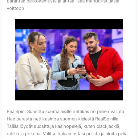
parantaa pelikokemusta ja antaa lisää mahdollisuuksia
voittoon.
RealSpin: Suosittu suomalaisille nettikasino pelien valinta
Hae parasta nettikasinoa suomen kielestä RealSpinilla.
Täällä löydät suosittuja kasinopelejä, kuten blackjackiä,
ruletia ja pokeria. Valitse haluamastasi pelistä ja aloita peliä