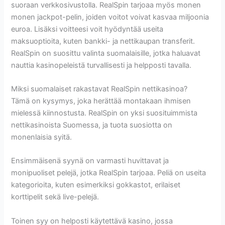
suoraan verkkosivustolla. RealSpin tarjoaa myös monen
monen jackpot-pelin, joiden voitot voivat kasvaa miljoonia
euroa. Lisäksi voitteesi voit hyödyntää useita
maksuoptioita, kuten bankki- ja nettikaupan transferit.
RealSpin on suosittu valinta suomalaisille, jotka haluavat
nauttia kasinopeleistä turvallisesti ja helpposti tavalla.
Miksi suomalaiset rakastavat RealSpin nettikasinoa?
Tämä on kysymys, joka herättää montakaan ihmisen
mielessä kiinnostusta. RealSpin on yksi suosituimmista
nettikasinoista Suomessa, ja tuota suosiotta on
monenlaisia syitä.
Ensimmäisenä syynä on varmasti huvittavat ja
monipuoliset pelejä, jotka RealSpin tarjoaa. Peliä on useita
kategorioita, kuten esimerkiksi gokkastot, erilaiset
korttipelit sekä live-pelejä.
Toinen syy on helposti käytettävä kasino, jossa