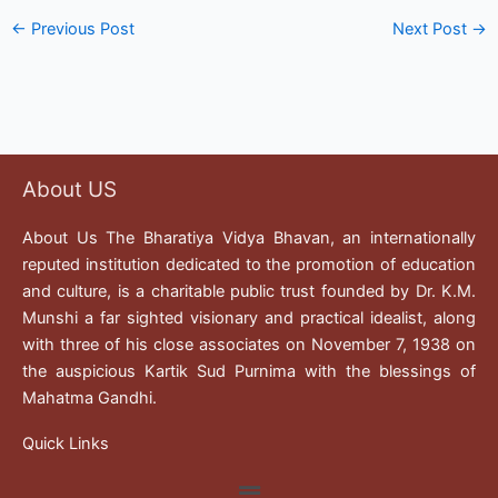
←
Previous Post
Next Post
→
About US
About Us The Bharatiya Vidya Bhavan, an internationally
reputed institution dedicated to the promotion of education
and culture, is a charitable public trust founded by Dr. K.M.
Munshi a far sighted visionary and practical idealist, along
with three of his close associates on November 7, 1938 on
the auspicious Kartik Sud Purnima with the blessings of
Mahatma Gandhi.
Quick Links
Menu