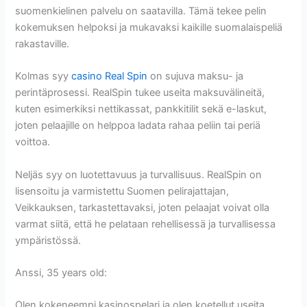
suomenkielinen palvelu on saatavilla. Tämä tekee pelin
kokemuksen helpoksi ja mukavaksi kaikille suomalaispeliä
rakastaville.
Kolmas syy
casino Real Spin
on sujuva maksu- ja
perintäprosessi. RealSpin tukee useita maksuvälineitä,
kuten esimerkiksi nettikassat, pankkitilit sekä e-laskut,
joten pelaajille on helppoa ladata rahaa peliin tai periä
voittoa.
Neljäs syy on luotettavuus ja turvallisuus. RealSpin on
lisensoitu ja varmistettu Suomen pelirajattajan,
Veikkauksen, tarkastettavaksi, joten pelaajat voivat olla
varmat siitä, että he pelataan rehellisessä ja turvallisessa
ympäristössä.
Anssi, 35 years old:
Olen kokeneempi kasinospelari ja olen koetellut useita