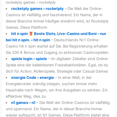
rocketply games – rocketply
rocketply games – rocketply
– Die Welt der Online-
Casinos ist vielfältig und faszinierend. Ein Name, der in
dieser Branche immer häufiger erwähnt wird, ist Rocketply
Games. Diese Plattform
hit n spin
Beste Slots, Live-Casino und Boni – nur
bei hit n spin. – hit n spin
– Deutschlands Nr.1 Online-
Casino hit n spin wartet auf Sie. Bei Registrierung erhalten
Sie 200 € Bonus und Zugang zu exklusiven Casinospielen.
spiele login – spiele
– Im digitalen Zeitalter sind Online-
Spiele eine der beliebtesten Freizeitaktivitäten. Egal, ob du
dich für Action, Rollenspiele, Strategie oder Casual Games
energie Code – energie
– In einer Welt, in der
Energiekosten ständig steigen, suchen immer mehr
Haushalte nach Wegen, um ihre Ausgaben zu senken. Ein
effektiver Weg, dies zu
n1 games – n1
– Die Welt der Online-Casinos ist vielfältig
und spannend. Ein Name, der in dieser Branche immer
wieder auftaucht, ist N1 Games. Diese Plattform bietet eine