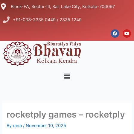
Skip
Block-FA, Sector-III, Salt Lake City, Kolkata-700097
to
content
+91-033-2335 0449 / 2335 1249
F
Y
a
o
c
u
e
t
b
u
o
b
o
e
k
Menu
rocketply games – rocketply
By
rana
/
November 10, 2025