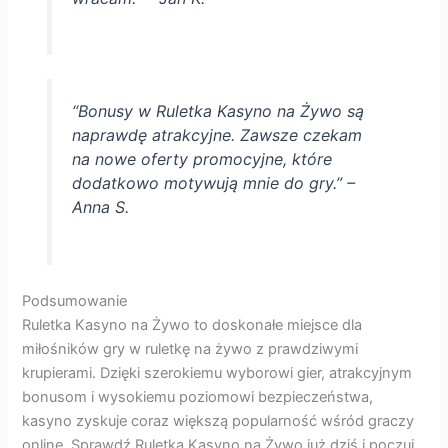
“Bonusy w Ruletka Kasyno na Żywo są
naprawdę atrakcyjne. Zawsze czekam
na nowe oferty promocyjne, które
dodatkowo motywują mnie do gry.” –
Anna S.
Podsumowanie
Ruletka Kasyno na Żywo to doskonałe miejsce dla
miłośników gry w ruletkę na żywo z prawdziwymi
krupierami. Dzięki szerokiemu wyborowi gier, atrakcyjnym
bonusom i wysokiemu poziomowi bezpieczeństwa,
kasyno zyskuje coraz większą popularność wśród graczy
online. Sprawdź Ruletka Kasyno na Żywo już dziś i poczuj