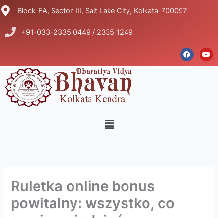
Skip
Block-FA, Sector-III, Salt Lake City, Kolkata-700097
to
content
+91-033-2335 0449 / 2335 1249
F
Y
a
o
c
u
e
t
b
u
o
b
o
e
k
Menu
Ruletka online bonus
powitalny: wszystko, co