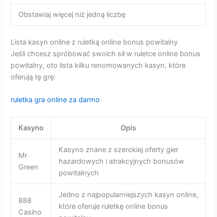
Obstawiaj więcej niż jedną liczbę
Lista kasyn online z ruletką online bonus powitalny
Jeśli chcesz spróbować swoich sił w ruletce online bonus
powitalny, oto lista kilku renomowanych kasyn, które
oferują tę grę:
ruletka gra online za darmo
Kasyno
Opis
Kasyno znane z szerokiej oferty gier
Mr
hazardowych i atrakcyjnych bonusów
Green
powitalnych
Jedno z najpopularniejszych kasyn online,
888
które oferuje ruletkę online bonus
Casino