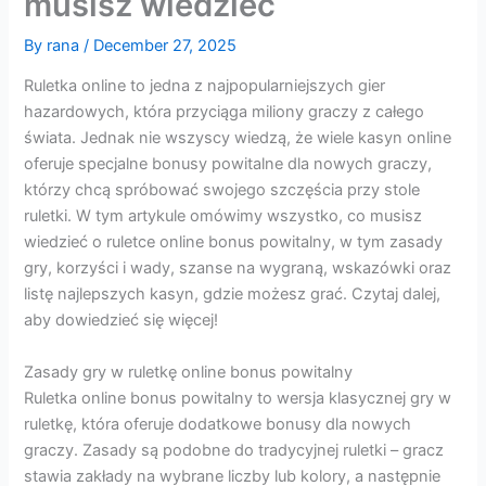
musisz wiedzieć
By
rana
/
December 27, 2025
Ruletka online to jedna z najpopularniejszych gier
hazardowych, która przyciąga miliony graczy z całego
świata. Jednak nie wszyscy wiedzą, że wiele kasyn online
oferuje specjalne bonusy powitalne dla nowych graczy,
którzy chcą spróbować swojego szczęścia przy stole
ruletki. W tym artykule omówimy wszystko, co musisz
wiedzieć o ruletce online bonus powitalny, w tym zasady
gry, korzyści i wady, szanse na wygraną, wskazówki oraz
listę najlepszych kasyn, gdzie możesz grać. Czytaj dalej,
aby dowiedzieć się więcej!
Zasady gry w ruletkę online bonus powitalny
Ruletka online bonus powitalny to wersja klasycznej gry w
ruletkę, która oferuje dodatkowe bonusy dla nowych
graczy. Zasady są podobne do tradycyjnej ruletki – gracz
stawia zakłady na wybrane liczby lub kolory, a następnie