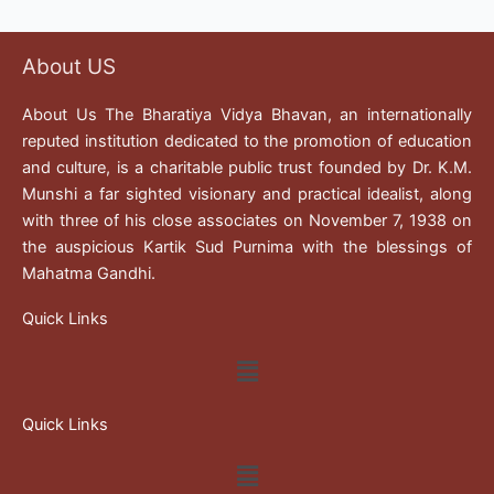
About US
About Us The Bharatiya Vidya Bhavan, an internationally
reputed institution dedicated to the promotion of education
and culture, is a charitable public trust founded by Dr. K.M.
Munshi a far sighted visionary and practical idealist, along
with three of his close associates on November 7, 1938 on
the auspicious Kartik Sud Purnima with the blessings of
Mahatma Gandhi.
Quick Links
Menu
Quick Links
Menu