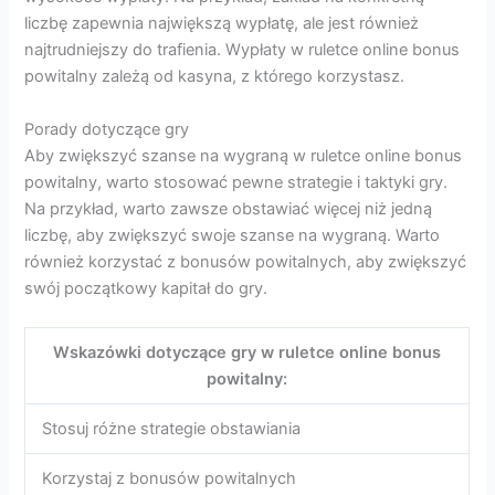
liczbę zapewnia największą wypłatę, ale jest również
najtrudniejszy do trafienia. Wypłaty w ruletce online bonus
powitalny zależą od kasyna, z którego korzystasz.
Porady dotyczące gry
Aby zwiększyć szanse na wygraną w ruletce online bonus
powitalny, warto stosować pewne strategie i taktyki gry.
Na przykład, warto zawsze obstawiać więcej niż jedną
liczbę, aby zwiększyć swoje szanse na wygraną. Warto
również korzystać z bonusów powitalnych, aby zwiększyć
swój początkowy kapitał do gry.
Wskazówki dotyczące gry w ruletce online bonus
powitalny:
Stosuj różne strategie obstawiania
Korzystaj z bonusów powitalnych