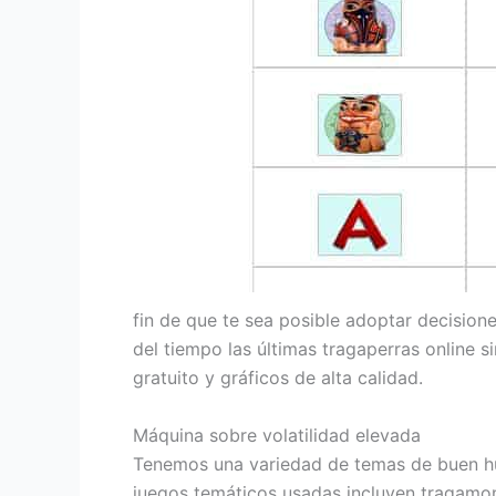
fin de que te sea posible adoptar decisione
del tiempo las últimas tragaperras online s
gratuito y gráficos de alta calidad.
Máquina sobre volatilidad elevada
Tenemos una variedad de temas de buen h
juegos temáticos usadas incluyen tragamon