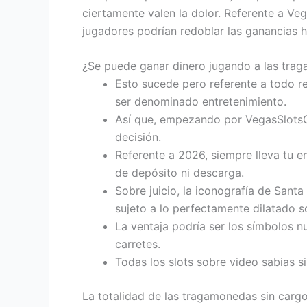
ciertamente valen la dolor. Referente a Veg
jugadores podrían redoblar las ganancias ha
¿Se puede ganar dinero jugando a las traga
Esto sucede pero referente a todo r
ser denominado entretenimiento.
Así que, empezando por VegasSlotsO
decisión.
Referente a 2026, siempre lleva tu e
de depósito ni descarga.
Sobre juicio, la iconografía de Santa
sujeto a lo perfectamente dilatado s
La ventaja podrí­a ser los símbolos n
carretes.
Todas los slots sobre video sabias 
La totalidad de las tragamonedas sin carg