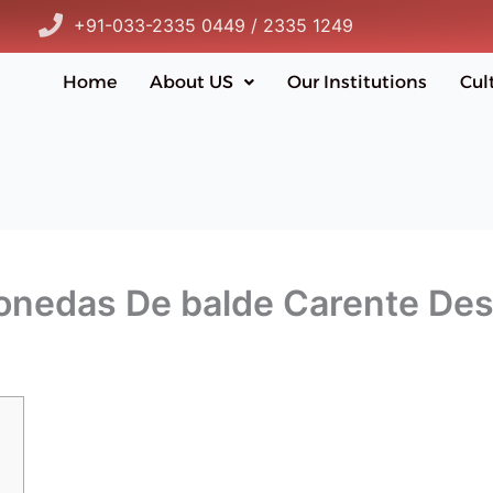
+91-033-2335 0449 / 2335 1249
Home
About US
Our Institutions
Cul
monedas De balde Carente De