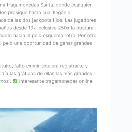
uina tragamonedas Santa, donde cualquier
os prosigue hasta cual llegan a
os de las dos jackpots fijos. Las jugadores
maños desde 10x inclusive 250x la postura.
ndolo hacia el pelo esquema retro. Por otro
el pelo una oportunidad de ganar grandes
to, falto eximir siquiera registrarte y
 día las gráficos de ellas las más grandes
rnos”.
Interesante tragamonedas online