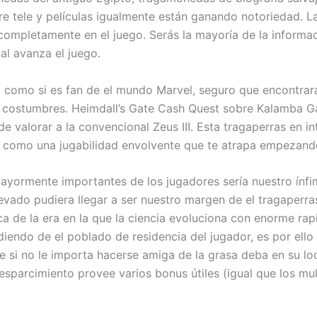
e tele y películas igualmente están ganando notoriedad.
ompletamente en el juego. Serás la mayoría de la informaci
al avanza el juego.
 como si es fan de el mundo Marvel, seguro que encontrará
us costumbres. Heimdall’s Gate Cash Quest sobre Kalamba 
 valorar a la convencional Zeus III. Esta tragaperras en i
í­ como una jugabilidad envolvente que te atrapa empezando
ayormente importantes de los jugadores serí­a nuestro ínf
vado pudiera llegar a ser nuestro margen de el tragaperra
a de la era en la que la ciencia evoluciona con enorme ra
iendo de el poblado de residencia del jugador, es por ello
e si no le importa hacerse amiga de la grasa deba en su loc
e esparcimiento provee varios bonus útiles (igual que los m