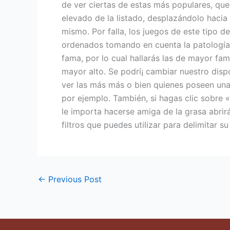
de ver ciertas de estas más populares, que
elevado de la listado, desplazándolo hacia 
mismo. Por falla, los juegos de este tipo d
ordenados tomando en cuenta la patologí­a
fama, por lo cual hallarás las de mayor fa
mayor alto. Se podrí¡ cambiar nuestro dispo
ver las más más o bien quienes poseen una
por ejemplo. También, si hagas clic sobre «
le importa hacerse amiga de la grasa abrir
filtros que puedes utilizar para delimitar s
←
Previous Post