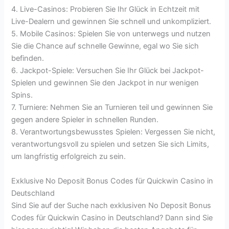
4. Live-Casinos: Probieren Sie Ihr Glück in Echtzeit mit
Live-Dealern und gewinnen Sie schnell und unkompliziert.
5. Mobile Casinos: Spielen Sie von unterwegs und nutzen
Sie die Chance auf schnelle Gewinne, egal wo Sie sich
befinden.
6. Jackpot-Spiele: Versuchen Sie Ihr Glück bei Jackpot-
Spielen und gewinnen Sie den Jackpot in nur wenigen
Spins.
7. Turniere: Nehmen Sie an Turnieren teil und gewinnen Sie
gegen andere Spieler in schnellen Runden.
8. Verantwortungsbewusstes Spielen: Vergessen Sie nicht,
verantwortungsvoll zu spielen und setzen Sie sich Limits,
um langfristig erfolgreich zu sein.
Exklusive No Deposit Bonus Codes für Quickwin Casino in
Deutschland
Sind Sie auf der Suche nach exklusiven No Deposit Bonus
Codes für Quickwin Casino in Deutschland? Dann sind Sie