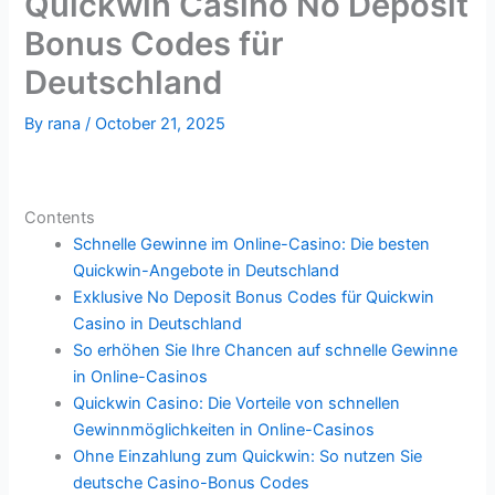
Quickwin Casino No Deposit
Bonus Codes für
Deutschland
By
rana
/
October 21, 2025
Contents
Schnelle Gewinne im Online-Casino: Die besten
Quickwin-Angebote in Deutschland
Exklusive No Deposit Bonus Codes für Quickwin
Casino in Deutschland
So erhöhen Sie Ihre Chancen auf schnelle Gewinne
in Online-Casinos
Quickwin Casino: Die Vorteile von schnellen
Gewinnmöglichkeiten in Online-Casinos
Ohne Einzahlung zum Quickwin: So nutzen Sie
deutsche Casino-Bonus Codes