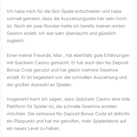
Ich habe mich für die Slot-Spiele entschieden und habe
schnell gemerkt, dass die Auszahlungsrate hier sehr hoch
ist. Nach ein paar Runden hatte ich bereits meinen ersten
Gewinn erzielt. Ich war sehr überrascht und glücklich
zugleich.
Einer meiner Freunde, Max , hat ebenfalls gute Erfahrungen
mit Quickwin Casino gemacht. Er hat auch den No Deposit
Bonus Code genutzt und hat gleich mehrere Gewinne
erzielt. Er ist begeistert von der schnellen Auszahlung und
der großen Auswahl an Spielen.
Insgesamt kann ich sagen, dass Quickwin Casino eine tolle
Plattform für Spieler ist, die schnelle Gewinne erzielen
möchten. Der exklusive No Deposit Bonus Code ist definitiv
ein Pluspunkt und hat mir geholfen, mein Spielerlebnis auf
ein neues Level zu heben.