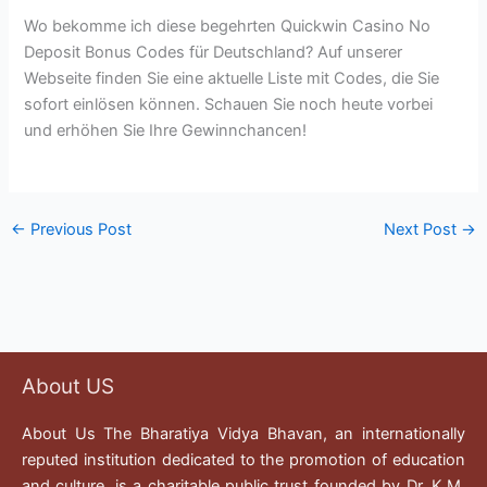
Wo bekomme ich diese begehrten Quickwin Casino No
Deposit Bonus Codes für Deutschland? Auf unserer
Webseite finden Sie eine aktuelle Liste mit Codes, die Sie
sofort einlösen können. Schauen Sie noch heute vorbei
und erhöhen Sie Ihre Gewinnchancen!
←
Previous Post
Next Post
→
About US
About Us The Bharatiya Vidya Bhavan, an internationally
reputed institution dedicated to the promotion of education
and culture, is a charitable public trust founded by Dr. K.M.