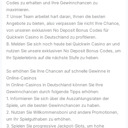
Codes zu erhalten und Ihre Gewinnchancen zu
maximieren.
7. Unser Team arbeitet hart daran, Ihnen die besten
Angebote zu bieten, also verpassen Sie nicht Ihre Chance,
von unseren exklusiven No Deposit Bonus Codes für
Quickwin Casino in Deutschland zu profitieren.
8. Melden Sie sich noch heute bei Quickwin Casino an und
nutzen Sie unsere exklusiven No Deposit Bonus Codes, um
Ihr Spielerlebnis auf die nächste Stufe zu heben.
So erhöhen Sie Ihre Chancen auf schnelle Gewinne in
Online-Casinos
In Online-Casinos in Deutschland können Sie Ihre
Gewinnchancen durch folgende Tipps erhöhen:
1. Informieren Sie sich über die Auszahlungsraten der
Spiele, um die besten Gewinnchancen zu haben.
2. Nutzen Sie Willkommensboni und andere Promotionen,
um Ihr Spielguthaben zu erhöhen.
3. Spielen Sie progressive Jackpot-Slots, um hohe