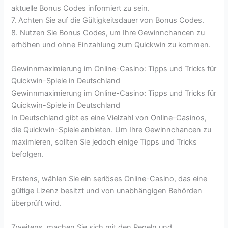
aktuelle Bonus Codes informiert zu sein.
7. Achten Sie auf die Gültigkeitsdauer von Bonus Codes.
8. Nutzen Sie Bonus Codes, um Ihre Gewinnchancen zu
erhöhen und ohne Einzahlung zum Quickwin zu kommen.
Gewinnmaximierung im Online-Casino: Tipps und Tricks für
Quickwin-Spiele in Deutschland
Gewinnmaximierung im Online-Casino: Tipps und Tricks für
Quickwin-Spiele in Deutschland
In Deutschland gibt es eine Vielzahl von Online-Casinos,
die Quickwin-Spiele anbieten. Um Ihre Gewinnchancen zu
maximieren, sollten Sie jedoch einige Tipps und Tricks
befolgen.
Erstens, wählen Sie ein seriöses Online-Casino, das eine
gültige Lizenz besitzt und von unabhängigen Behörden
überprüft wird.
Zweitens, machen Sie sich mit den Regeln und