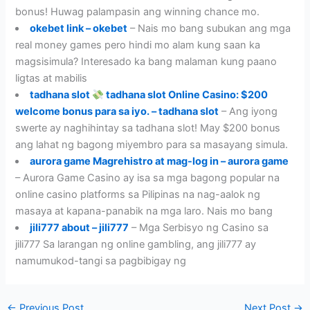
bonus! Huwag palampasin ang winning chance mo.
okebet link – okebet
– Nais mo bang subukan ang mga
real money games pero hindi mo alam kung saan ka
magsisimula? Interesado ka bang malaman kung paano
ligtas at mabilis
tadhana slot
tadhana slot Online Casino: $200
welcome bonus para sa iyo. – tadhana slot
– Ang iyong
swerte ay naghihintay sa tadhana slot! May $200 bonus
ang lahat ng bagong miyembro para sa masayang simula.
aurora game Magrehistro at mag-log in – aurora game
– Aurora Game Casino ay isa sa mga bagong popular na
online casino platforms sa Pilipinas na nag-aalok ng
masaya at kapana-panabik na mga laro. Nais mo bang
jili777 about – jili777
– Mga Serbisyo ng Casino sa
jili777 Sa larangan ng online gambling, ang jili777 ay
namumukod-tangi sa pagbibigay ng
←
Previous Post
Next Post
→