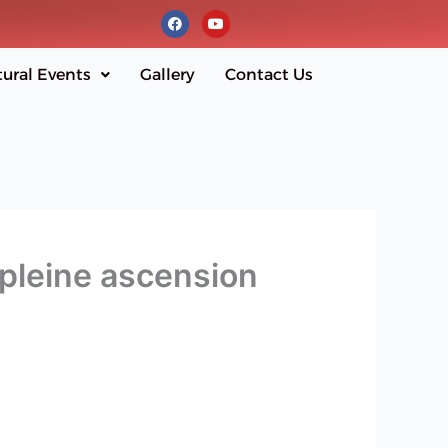
F
Y
a
o
c
u
e
t
b
u
tural Events
Gallery
Contact Us
o
b
o
e
k
pleine ascension