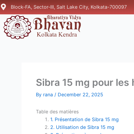
Skip
Block-FA, Sector-III, Salt Lake City, Kolkata-700097
to
content
Sibra 15 mg pour le
By
rana
/
December 22, 2025
Table des matières
1. Présentation de Sibra 15 mg
2. Utilisation de Sibra 15 mg