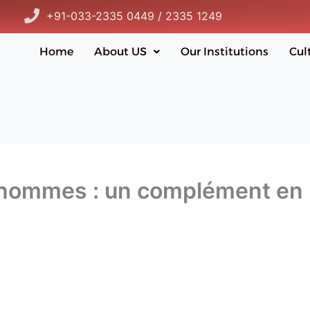
+91-033-2335 0449 / 2335 1249
Home
About US
Our Institutions
Cul
s hommes : un complément en 