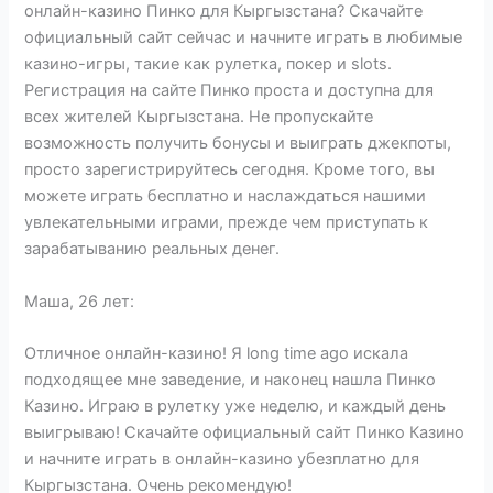
онлайн-казино Пинко для Кыргызстана? Скачайте
официальный сайт сейчас и начните играть в любимые
казино-игры, такие как рулетка, покер и slots.
Регистрация на сайте Пинко проста и доступна для
всех жителей Кыргызстана. Не пропускайте
возможность получить бонусы и выиграть джекпоты,
просто зарегистрируйтесь сегодня. Кроме того, вы
можете играть бесплатно и наслаждаться нашими
увлекательными играми, прежде чем приступать к
зарабатыванию реальных денег.
Маша, 26 лет:
Отличное онлайн-казино! Я long time ago искала
подходящее мне заведение, и наконец нашла Пинко
Казино. Играю в рулетку уже неделю, и каждый день
выигрываю! Скачайте официальный сайт Пинко Казино
и начните играть в онлайн-казино убезплатно для
Кыргызстана. Очень рекомендую!