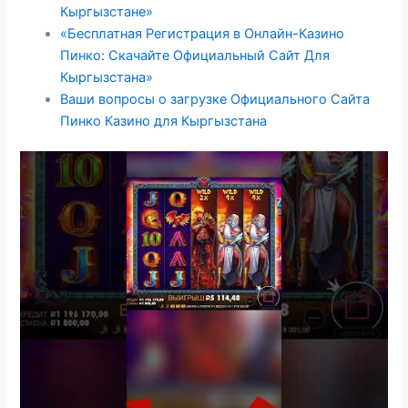
Кыргызстане»
«Бесплатная Регистрация в Онлайн-Казино
Пинко: Скачайте Официальный Сайт Для
Кыргызстана»
Ваши вопросы о загрузке Официального Сайта
Пинко Казино для Кыргызстана