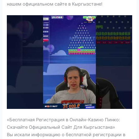
нашем официальном сайте в Кыргызстане!
«Бесплатная Регистрация в Онлайн-Казино Пинко:
Скачайте Официальный Сайт Для Кыргызстана»
Вы искали информацию о бесплатной регистрации в