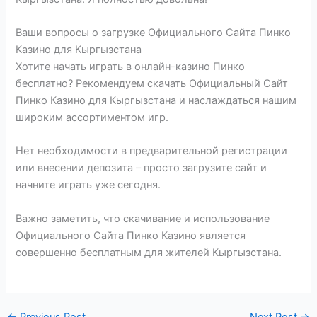
Ваши вопросы о загрузке Официального Сайта Пинко
Казино для Кыргызстана
Хотите начать играть в онлайн-казино Пинко
бесплатно? Рекомендуем скачать Официальный Сайт
Пинко Казино для Кыргызстана и наслаждаться нашим
широким ассортиментом игр.
Нет необходимости в предварительной регистрации
или внесении депозита – просто загрузите сайт и
начните играть уже сегодня.
Важно заметить, что скачивание и использование
Официального Сайта Пинко Казино является
совершенно бесплатным для жителей Кыргызстана.
←
Previous Post
Next Post
→