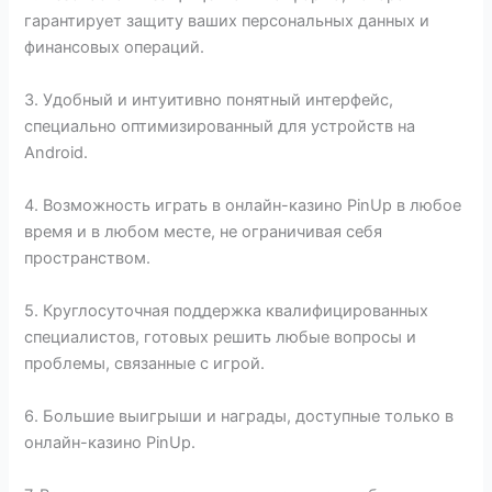
гарантирует защиту ваших персональных данных и
финансовых операций.
3. Удобный и интуитивно понятный интерфейс,
специально оптимизированный для устройств на
Android.
4. Возможность играть в онлайн-казино PinUp в любое
время и в любом месте, не ограничивая себя
пространством.
5. Круглосуточная поддержка квалифицированных
специалистов, готовых решить любые вопросы и
проблемы, связанные с игрой.
6. Большие выигрыши и награды, доступные только в
онлайн-казино PinUp.