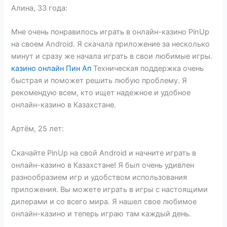
Алина, 33 года:
Мне очень понравилось играть в онлайн-казино PinUp
на своем Android. Я скачала приложение за несколько
минут и сразу же начала играть в свои любимые игры.
казино онлайн Пин Ап
Техническая поддержка очень
быстрая и поможет решить любую проблему. Я
рекомендую всем, кто ищет надежное и удобное
онлайн-казино в Казахстане.
Артём, 25 лет:
Скачайте PinUp на свой Android и начните играть в
онлайн-казино в Казахстане! Я был очень удивлен
разнообразием игр и удобством использования
приложения. Вы можете играть в игры с настоящими
дилерами и со всего мира. Я нашел свое любимое
онлайн-казино и теперь играю там каждый день.