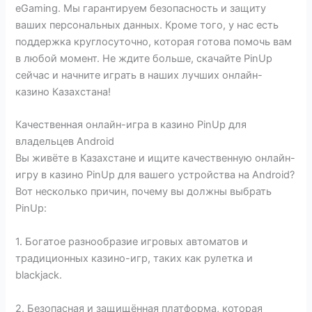
eGaming. Мы гарантируем безопасность и защиту
ваших персональных данных. Кроме того, у нас есть
поддержка круглосуточно, которая готова помочь вам
в любой момент. Не ждите больше, скачайте PinUp
сейчас и начните играть в наших лучших онлайн-
казино Казахстана!
Качественная онлайн-игра в казино PinUp для
владельцев Android
Вы живёте в Казахстане и ищите качественную онлайн-
игру в казино PinUp для вашего устройства на Android?
Вот несколько причин, почему вы должны выбрать
PinUp:
1. Богатое разнообразие игровых автоматов и
традиционных казино-игр, таких как рулетка и
blackjack.
2. Безопасная и защищённая платформа, которая