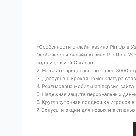
«Особенности онлайн-казино Pin Up в Уз
Особенности онлайн-казино Pin Up в Узб
под лицензией Curacao.
2. На сайте представлено более 3000 и
3. Доступна широкая номенклатура став
4. Реализована мобильная версия сайта
5. Надежная защита персональных данн
6. Круглосуточная поддержка игроков в 
7. Бонусы и акции для новых и активных