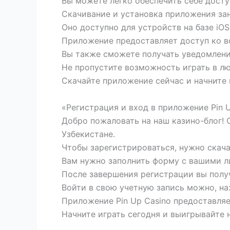
Вы можете легко обеспечить себе доступ
Скачивание и установка приложения за
Оно доступно для устройств на базе iOS 
Приложение предоставляет доступ ко в
Вы также сможете получать уведомления
Не пропустите возможность играть в лю
Скачайте приложение сейчас и начните и
«Регистрация и вход в приложение Pin U
Добро пожаловать на наш казино-блог! 
Узбекистане.
Чтобы зарегистрироваться, нужно скача
Вам нужно заполнить форму с вашими л
После завершения регистрации вы получ
Войти в свою учетную запись можно, наж
Приложение Pin Up Casino предоставляе
Начните играть сегодня и выигрывайте 