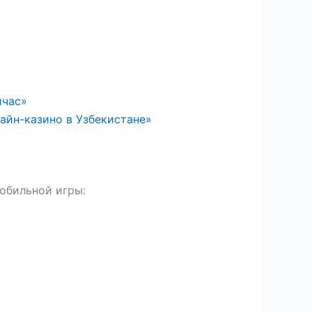
йчас»
лайн-казино в Узбекистане»
обильной игры: