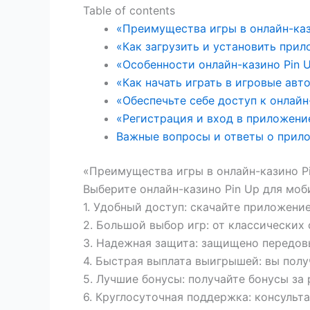
Table of contents
«Преимущества игры в онлайн-каз
«Как загрузить и установить прил
«Особенности онлайн-казино Pin U
«Как начать играть в игровые авт
«Обеспечьте себе доступ к онлайн
«Регистрация и вход в приложение
Важные вопросы и ответы о прило
«Преимущества игры в онлайн-казино P
Выберите онлайн-казино Pin Up для мо
1. Удобный доступ: скачайте приложение
2. Большой выбор игр: от классических 
3. Надежная защита: защищено передо
4. Быстрая выплата выигрышей: вы полу
5. Лучшие бонусы: получайте бонусы за 
6. Круглосуточная поддержка: консульт