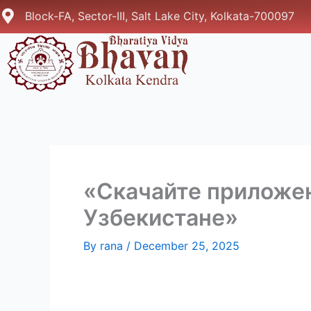
Skip
Block-FA, Sector-III, Salt Lake City, Kolkata-700097
to
content
«Скачайте приложени
Узбекистане»
By
rana
/
December 25, 2025