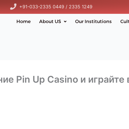
+91-033-2335 0449 / 2335 1249
Home
About US
Our Institutions
Cul
е Pin Up Casino и играйте 