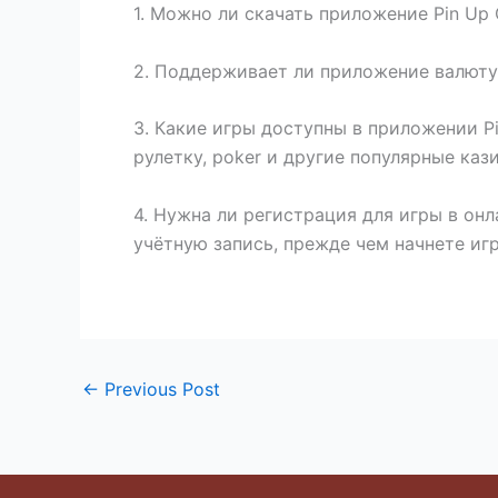
1. Можно ли скачать приложение Pin Up 
2. Поддерживает ли приложение валюту
3. Какие игры доступны в приложении P
рулетку, poker и другие популярные каз
4. Нужна ли регистрация для игры в онл
учётную запись, прежде чем начнете игр
←
Previous Post