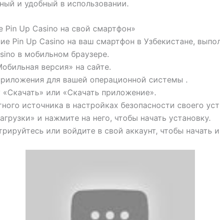
тный и удобный в использовании.
 Pin Up Casino на свой смартфон»
ие Pin Up Casino на ваш смартфон в Узбекистане, вып
sino в мобильном браузере.
обильная версия» на сайте.
риложения для вашей операционной системы .
у «Скачать» или «Скачать приложение».
тного источника в настройках безопасности своего ус
агрузки» и нажмите на него, чтобы начать установку.
трируйтесь или войдите в свой аккаунт, чтобы начать и