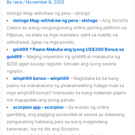
By
rana
/
November 8, 2025
slotsgo Mag-withdraw ng pera – slotsgo
slotsgo Mag-withdraw ng pera – slotsgo
– Ang SlotsGo
Casino ay isang nangungunang online gaming platform sa
Pilipinas, na kilala sa mga manlalaro dahil sa mabilis na
withdrawal, ligtas na mga pondo,
gold99 ? Paano Makuha ang Iyong US$200 Bonus sa
gold99
– Maging miyembro ng gold99 at makakuha ng
$200 agad sa pag-register. Simulan ang iyong swerte
ngayon.
winph99 bonus – winph99
– Nagtataka ka ba kung
paano ka makakakuha ng pinakamalaking halaga mula sa
mga winph99 bonus? Interesado ka bang malaman paano
mo mapapalaki ang iyong panalo
scorpion app – scorpion
– Sa mundo ng online
gambling, ang pagiging accessible at secure ay dalawang
pangunahing hakbang para sa isang magandang
karanasan. Isa na rito ang Scorpion