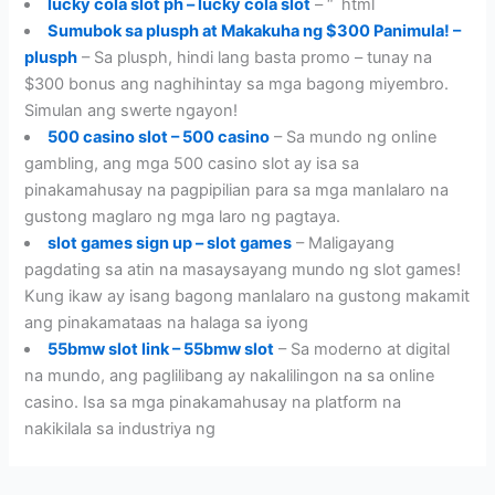
lucky cola slot ph – lucky cola slot
– “`html
Sumubok sa plusph at Makakuha ng $300 Panimula! –
plusph
– Sa plusph, hindi lang basta promo – tunay na
$300 bonus ang naghihintay sa mga bagong miyembro.
Simulan ang swerte ngayon!
500 casino slot – 500 casino
– Sa mundo ng online
gambling, ang mga 500 casino slot ay isa sa
pinakamahusay na pagpipilian para sa mga manlalaro na
gustong maglaro ng mga laro ng pagtaya.
slot games sign up – slot games
– Maligayang
pagdating sa atin na masaysayang mundo ng slot games!
Kung ikaw ay isang bagong manlalaro na gustong makamit
ang pinakamataas na halaga sa iyong
55bmw slot link – 55bmw slot
– Sa moderno at digital
na mundo, ang paglilibang ay nakalilingon na sa online
casino. Isa sa mga pinakamahusay na platform na
nakikilala sa industriya ng