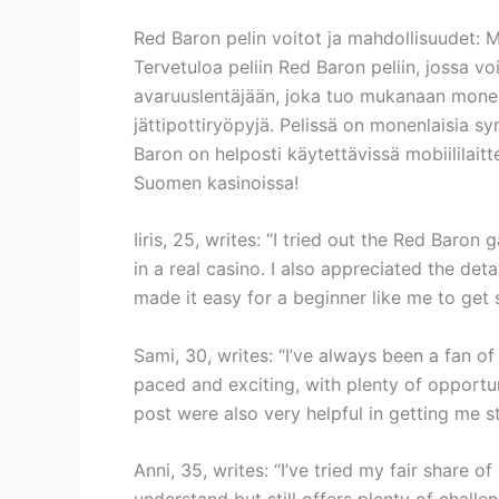
Red Baron pelin voitot ja mahdollisuudet: 
Tervetuloa peliin Red Baron peliin, jossa vo
avaruuslentäjään, joka tuo mukanaan monenla
jättipottiryöpyjä. Pelissä on monenlaisia sy
Baron on helposti käytettävissä mobiililaitte
Suomen kasinoissa!
Iiris, 25, writes: “I tried out the Red Baro
in a real casino. I also appreciated the de
made it easy for a beginner like me to get s
Sami, 30, writes: “I’ve always been a fan o
paced and exciting, with plenty of opportu
post were also very helpful in getting me st
Anni, 35, writes: “I’ve tried my fair share 