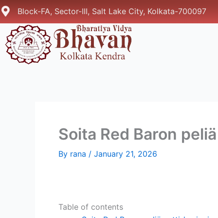
Skip
Block-FA, Sector-III, Salt Lake City, Kolkata-700097
to
content
Soita Red Baron peli
By
rana
/
January 21, 2026
Table of contents