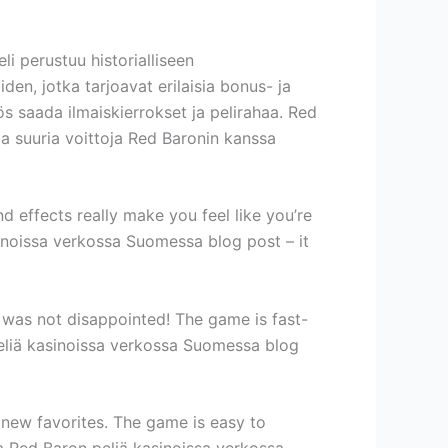
li perustuu historialliseen
en, jotka tarjoavat erilaisia bonus- ja
yös saada ilmaiskierrokset ja pelirahaa. Red
aada suuria voittoja Red Baronin kanssa
nd effects really make you feel like you’re
asinoissa verkossa Suomessa blog post – it
 I was not disappointed! The game is fast-
peliä kasinoissa verkossa Suomessa blog
y new favorites. The game is easy to