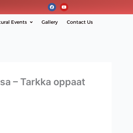
F
Y
a
o
c
u
e
t
b
u
tural Events
Gallery
Contact Us
o
b
o
e
k
sa – Tarkka oppaat