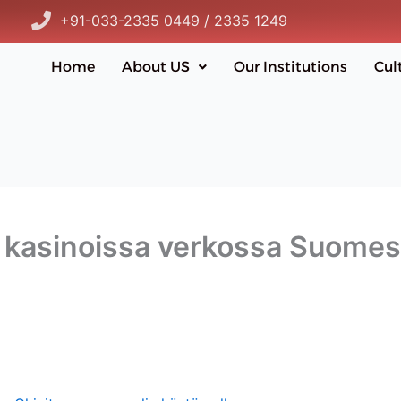
+91-033-2335 0449 / 2335 1249
Home
About US
Our Institutions
Cul
ä kasinoissa verkossa Suomes