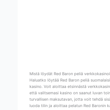
Mistä löydät Red Baron peliä verkkokasino
Haluatko löytää Red Baron peliä suomalaisii
kasino. Voit aloittaa etsinnästä verkkokasino
että valitsemasi kasino on saanut luvan toi
turvallisen maksutavan, jotta voit tehdä sis
luoda tilin ja aloittaa pelatun Red Baronin