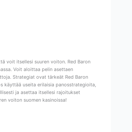
tä voit itsellesi suuren voiton. Red Baron
ilmassa. Voit aloittaa pelin asettaen
ittoja. Strategiat ovat tärkeät Red Baron
käyttää useita erilaisia panosstrategioita,
sesti ja asettaa itsellesi rajoitukset
uren voiton suomen kasinoissa!