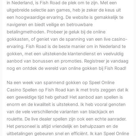
in Nederland, is Fish Road de plek om te zijn. Met een
uitgebreide selectie aan games, heb je zeker de keus uit
een hoogwaardige ervaring. De website is gemakkelijk te
navigeren en biedt veilige en betrouwbare
betalingmethoden. Probeer je geluk bij de online
gokkasten, of geniet van de spanning van een live casino-
ervaring. Fish Road is de beste manier om in Nederland te
gokken, met een uitstekende klantendienst en veelvuldig
aanbod van bonussen en promoties. Registreer je vandaag
nog en ontdek de wereld van online gokken bij Fish Road!
Na een week van spannend gokken op Speel Online
Casino Spellen op Fish Road kan ik met trots zeggen dat ik
een geweldige tijd heb gehad! Het aanbod aan spellen is
enorm en de kwaliteit is uitstekend. Ik heb vooral genoten
van de vele verschillende varianten van blackjack en
roulette. De live dealer spellen zijn ook een echte aanrader.
Het personeel is altijd vriendelijk en behulpzaam en de
uitbetalingen gebeuren snel en efficiënt. Ik kan Speel Online