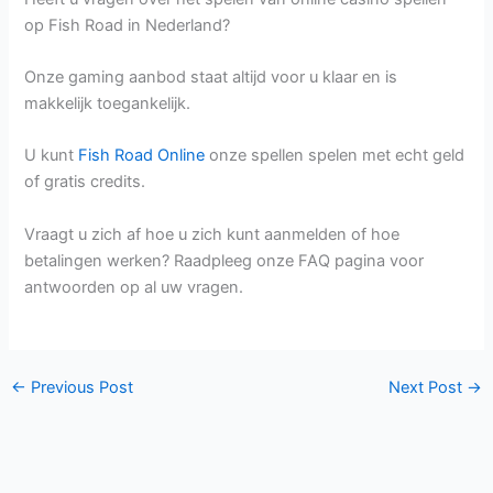
op Fish Road in Nederland?
Onze gaming aanbod staat altijd voor u klaar en is
makkelijk toegankelijk.
U kunt
Fish Road Online
onze spellen spelen met echt geld
of gratis credits.
Vraagt u zich af hoe u zich kunt aanmelden of hoe
betalingen werken? Raadpleeg onze FAQ pagina voor
antwoorden op al uw vragen.
←
Previous Post
Next Post
→