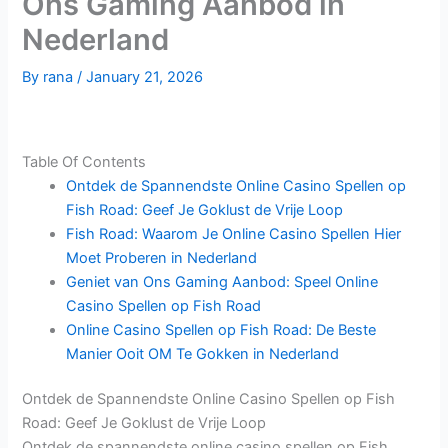
Ons Gaming Aanbod in
Nederland
By
rana
/
January 21, 2026
Table Of Contents
Ontdek de Spannendste Online Casino Spellen op
Fish Road: Geef Je Goklust de Vrije Loop
Fish Road: Waarom Je Online Casino Spellen Hier
Moet Proberen in Nederland
Geniet van Ons Gaming Aanbod: Speel Online
Casino Spellen op Fish Road
Online Casino Spellen op Fish Road: De Beste
Manier Ooit OM Te Gokken in Nederland
Ontdek de Spannendste Online Casino Spellen op Fish
Road: Geef Je Goklust de Vrije Loop
Ontdek de spannendste online casino spellen op Fish