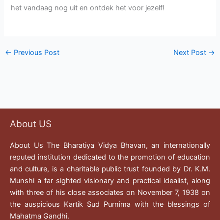
het vandaag nog uit en ontdek het voor jezelf!
←
Previous Post
Next Post
→
About US
About Us The Bharatiya Vidya Bhavan, an internationally
reputed institution dedicated to the promotion of education
and culture, is a charitable public trust founded by Dr. K.M.
Munshi a far sighted visionary and practical idealist, along
with three of his close associates on November 7, 1938 on
the auspicious Kartik Sud Purnima with the blessings of
Mahatma Gandhi.