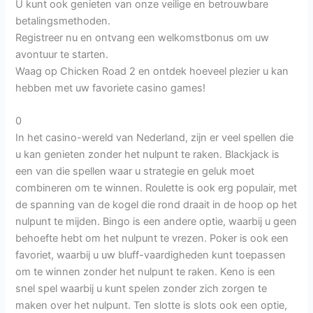
U kunt ook genieten van onze veilige en betrouwbare
betalingsmethoden.
Registreer nu en ontvang een welkomstbonus om uw
avontuur te starten.
Waag op Chicken Road 2 en ontdek hoeveel plezier u kan
hebben met uw favoriete casino games!
0
In het casino-wereld van Nederland, zijn er veel spellen die
u kan genieten zonder het nulpunt te raken. Blackjack is
een van die spellen waar u strategie en geluk moet
combineren om te winnen. Roulette is ook erg populair, met
de spanning van de kogel die rond draait in de hoop op het
nulpunt te mijden. Bingo is een andere optie, waarbij u geen
behoefte hebt om het nulpunt te vrezen. Poker is ook een
favoriet, waarbij u uw bluff-vaardigheden kunt toepassen
om te winnen zonder het nulpunt te raken. Keno is een
snel spel waarbij u kunt spelen zonder zich zorgen te
maken over het nulpunt. Ten slotte is slots ook een optie,