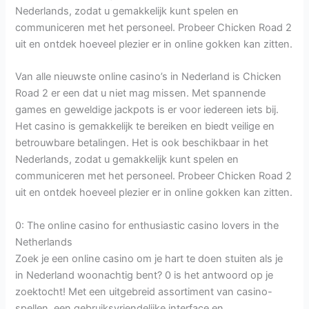
Nederlands, zodat u gemakkelijk kunt spelen en
communiceren met het personeel. Probeer Chicken Road 2
uit en ontdek hoeveel plezier er in online gokken kan zitten.
Van alle nieuwste online casino’s in Nederland is Chicken
Road 2 er een dat u niet mag missen. Met spannende
games en geweldige jackpots is er voor iedereen iets bij.
Het casino is gemakkelijk te bereiken en biedt veilige en
betrouwbare betalingen. Het is ook beschikbaar in het
Nederlands, zodat u gemakkelijk kunt spelen en
communiceren met het personeel. Probeer Chicken Road 2
uit en ontdek hoeveel plezier er in online gokken kan zitten.
0: The online casino for enthusiastic casino lovers in the
Netherlands
Zoek je een online casino om je hart te doen stuiten als je
in Nederland woonachtig bent? 0 is het antwoord op je
zoektocht! Met een uitgebreid assortiment van casino-
spellen, een gebruiksvriendelijke interface en