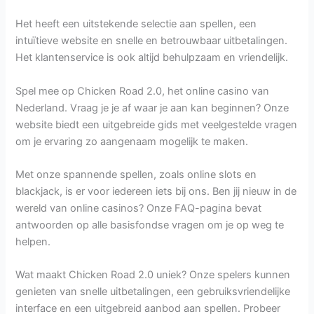
Het heeft een uitstekende selectie aan spellen, een
intuïtieve website en snelle en betrouwbaar uitbetalingen.
Het klantenservice is ook altijd behulpzaam en vriendelijk.
Spel mee op Chicken Road 2.0, het online casino van
Nederland. Vraag je je af waar je aan kan beginnen? Onze
website biedt een uitgebreide gids met veelgestelde vragen
om je ervaring zo aangenaam mogelijk te maken.
Met onze spannende spellen, zoals online slots en
blackjack, is er voor iedereen iets bij ons. Ben jij nieuw in de
wereld van online casinos? Onze FAQ-pagina bevat
antwoorden op alle basisfondse vragen om je op weg te
helpen.
Wat maakt Chicken Road 2.0 uniek? Onze spelers kunnen
genieten van snelle uitbetalingen, een gebruiksvriendelijke
interface en een uitgebreid aanbod aan spellen. Probeer