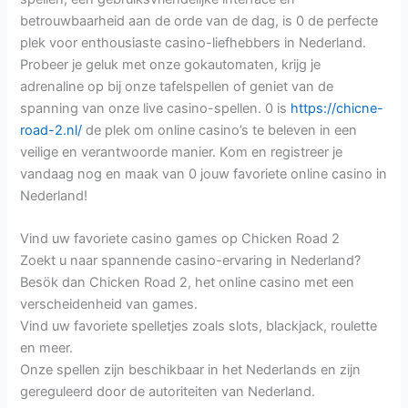
betrouwbaarheid aan de orde van de dag, is 0 de perfecte
plek voor enthousiaste casino-liefhebbers in Nederland.
Probeer je geluk met onze gokautomaten, krijg je
adrenaline op bij onze tafelspellen of geniet van de
spanning van onze live casino-spellen. 0 is
https://chicne-
road-2.nl/
de plek om online casino’s te beleven in een
veilige en verantwoorde manier. Kom en registreer je
vandaag nog en maak van 0 jouw favoriete online casino in
Nederland!
Vind uw favoriete casino games op Chicken Road 2
Zoekt u naar spannende casino-ervaring in Nederland?
Besök dan Chicken Road 2, het online casino met een
verscheidenheid van games.
Vind uw favoriete spelletjes zoals slots, blackjack, roulette
en meer.
Onze spellen zijn beschikbaar in het Nederlands en zijn
gereguleerd door de autoriteiten van Nederland.