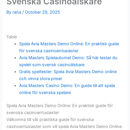
Svenska Casinoälskare
By
rana
/
October 29, 2025
Table
Spela Avia Masters Demo Online: En praktisk guide
för svenska casinoentusiaster
Avia Masters Spielautomat Demo: Så här testar du
spelet som svensk casinoälskare
Gratis speltester: Spela Avia Masters Demo online
och vinna stora priser
Avia Masters Casino Demo: En guide till att spela
online för svenska spelare
Spela Avia Masters Demo Online: En praktisk guide för
svenska casinoentusiaster
Välkomna till vår praktiska guide för svenska
casinoentusiaster som vill spela Avia Masters Demo Online.