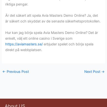
riktiga pengar.
Är det säkert att spela Avia Masters Demo Online? Ja, det
är säkert och skyddat av de senaste säkerhetsprotokollen.
Hur kan jag börja spela Avia Masters Demo Online? Det är
enkelt, välj ett online casino i Sverige som
https://aviamasters.se/
erbjuder spelet och börja spela
direkt på webbplatsen.
←
Previous Post
Next Post
→
About US