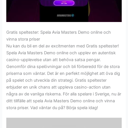
Gratis speltester: Spela Avia Masters Demo online och
vinna stora priser
Nu kan du bli en del av excitmenten med Gratis speltester!
Spela Avia Masters Demo online och upplev en autentisk
casino-upplevelse utan att behöva satsa pengar.
Genomför dina spelövningar och bli förberedd för de stora
priserna som väntar. Det är en perfekt möjlighet att öva dig
på spelet och utveckla din strategi. Gratis speltester
erbjuder en unik chans att uppleva casino-action utan
några av de vanliga riskerna. För alla spelare i Sverige, nu är
ditt tillfälle att spela Avia Masters Demo online och vinna
stora priser. Vad väntar du på? Börja spela idag!