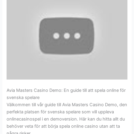
Avia Masters Casino Demo: En guide till att spela online för
svenska spelare
Välkommen till vår guide till Avia Masters Casino Demo, den
perfekta platsen för svenska spelare som vill uppleva
onlinecasinospel i en demoversion. Här kan du hitta allt du
behöver veta för att börja spela online casino utan att ta
några risker.