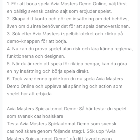
1. För att börja spela Avia Masters Demo Online, välj först
en pålitlig svensk casino sajt som erbjuder spelet.
2. Skapa ditt konto och gör en insättning om det behövs,
även om du inte behöver det för att spela demoversionen.
3. Sök efter Avia Masters i spelbiblioteket och klicka på
demo-knappen för att börja.
4. Nu kan du prova spelet utan risk och lära känna reglerna,
funktionerna och designen.
5. När du är redo att spela för riktiga pengar, kan du göra
en ny insättning och börja spela direkt.
6. Tack vare denna guide kan du nu spela Avia Masters
Demo Online och uppleva all spänning och action som
spelet har att erbjuda.
Avia Masters Spielautomat Demo: Så här testar du spelet
som svensk casinoälskare
Testa Avia Masters Spielautomat Demo som svensk
casinoälskare genom följande steg:1. Sök upp “Avia
Masters Spielautomat Demo” på ditt favoritcasino.