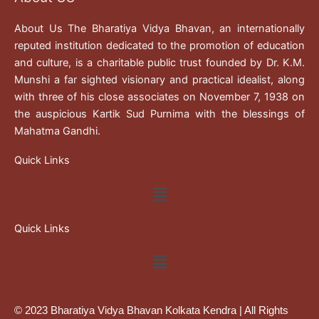
About Us The Bharatiya Vidya Bhavan, an internationally
reputed institution dedicated to the promotion of education
and culture, is a charitable public trust founded by Dr. K.M.
Munshi a far sighted visionary and practical idealist, along
with three of his close associates on November 7, 1938 on
the auspicious Kartik Sud Purnima with the blessings of
Mahatma Gandhi.
Quick Links
Menu
Quick Links
Menu
© 2023 Bharatiya Vidya Bhavan Kolkata Kendra | All Rights