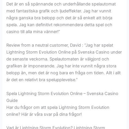
Det är en så spännande och underhållande spelautomat
med fantastiska grafik och ljudeffekter. Jag har vunnit
några ganska bra belopp och det är så enkelt att börja
spela. Jag kan definitivt rekommendera detta spel och
casino till alla mina vänner!”
Review from a neutral customer, David : “Jag har spelat
Lightning Storm Evolution Online på Svenska Casino under
de senaste veckorna. Spelautomaten är välgjord och
grafiken är imponerande. Jag har inte vunnit några stora
belopp än, men det är nog bara en fråga om tiden. Allt i allt
är det en relativt bra spelupplevelse.”
Spela Lightning Storm Evolution Online – Svenska Casino
Guide
Har du frågor om att spela Lightning Storm Evolution
online? Här är våra svar på dina frågor!
Vad är Lightning Storm Evolution? Lightning Storm