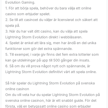
Evolution Gaming.
1. För att börja spela, behöver du bara välja ett online
casino som erbjuder spelet.
2. Se till att casinoet du väljer är licensierat och säkert att
spela på.
3. När du har valt ditt casino, kan du välja att spela
Lightning Storm Evolution direkt i webbläsaren.
4. Spelet är enkel att lära sig, men har ändå en del unika
funktioner som gör det extra spännande.
5. Till exempel, i varje giv finns det fem extra lotterier som
kan ge utdelningar på upp till 500 gånger din insats.
6. Så om du vill prova något nytt och spännande, är
Lightning Storm Evolution definitivt värt att spela online.
Så här spelar du Lightning Storm Evolution på svenska
online casinon
Om du vill veta hur du spelar Lightning Storm Evolution på
svenska online casinon, här är ett snabbt guide. För det
första, välj en betygssatt online casino som erbjuder