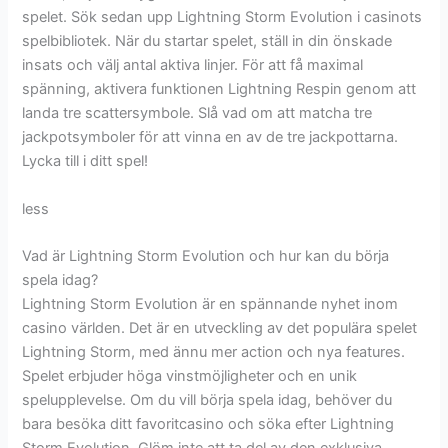
spelet. Sök sedan upp Lightning Storm Evolution i casinots
spelbibliotek. När du startar spelet, ställ in din önskade
insats och välj antal aktiva linjer. För att få maximal
spänning, aktivera funktionen Lightning Respin genom att
landa tre scattersymbole. Slå vad om att matcha tre
jackpotsymboler för att vinna en av de tre jackpottarna.
Lycka till i ditt spel!
less
Vad är Lightning Storm Evolution och hur kan du börja
spela idag?
Lightning Storm Evolution är en spännande nyhet inom
casino världen. Det är en utveckling av det populära spelet
Lightning Storm, med ännu mer action och nya features.
Spelet erbjuder höga vinstmöjligheter och en unik
spelupplevelse. Om du vill börja spela idag, behöver du
bara besöka ditt favoritcasino och söka efter Lightning