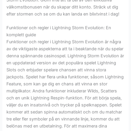
Storm Evolution. Glöm inte att ta del av den exklusiva
välkomstbonusen när du skapar ditt konto. Sträck ut dig
efter stormen och se om du kan landa en blixtvinst i dag!
Funktioner och regler i Lightning Storm Evolution: En
komplett guide
Funktioner och regler i Lightning Storm Evolution är några
av de viktigaste aspekterna att ta i beaktande när du spelar
denna spännande casinospel. Lightning Storm Evolution är
en uppdaterad version av det populära spelet Lightning
Slots och erbjuder spelare chansen att vinna stora
jackpots. Spelet har flera unika funktioner, såsom Lightning
Feature, som kan ge dig en chans att vinna en stor
multiplikator. Andra funktioner inkluderar Wilds, Scatters
och en unik Lightning Respin-funktion. För att börja spela,
väljer du en insatsnivå och trycker på spelknappen. Spelet
kommer att sedan spinna automatiskt och om du matchar
tre eller fler symboler på en vinnande linje, kommer du att
belönas med en utbetalning. För att maximera dina