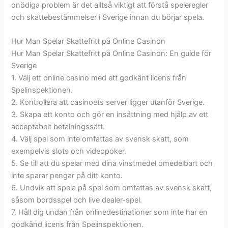
onödiga problem är det alltså viktigt att förstå speleregler
och skattebestämmelser i Sverige innan du börjar spela.
Hur Man Spelar Skattefritt på Online Casinon
Hur Man Spelar Skattefritt på Online Casinon: En guide för
Sverige
1. Välj ett online casino med ett godkänt licens från
Spelinspektionen.
2. Kontrollera att casinoets server ligger utanför Sverige.
3. Skapa ett konto och gör en insättning med hjälp av ett
acceptabelt betalningssätt.
4. Välj spel som inte omfattas av svensk skatt, som
exempelvis slots och videopoker.
5. Se till att du spelar med dina vinstmedel omedelbart och
inte sparar pengar på ditt konto.
6. Undvik att spela på spel som omfattas av svensk skatt,
såsom bordsspel och live dealer-spel.
7. Håll dig undan från onlinedestinationer som inte har en
godkänd licens från Spelinspektionen.