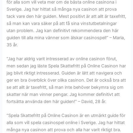
för alla som vill veta mer om de bästa online casinona i
Sverige. Jag har hittat så många nya casinon att prova
tack vare den här guiden. Mest positivt är att allt är taxefritt,
så man kan vara säker på att få sina vinstutbetalningar
utan problem. Jag kan definitivt rekommendera den här
guiden till alla mina vänner som älskar casinospel!” – Maria,
35 år.
“Jag har aldrig varit intresserad av online casinon förut,
men sedan jag läste Spela Skattefritt på Online Casinon har
jag blivit riktigt intresserad. Guiden är lätt att navigera och
ger en bra överblick över olika casinon. Det är också bra att
se att allt är taxefritt, så man inte behöver bekymra sig om
skatter när man vinner pengar. Jag kommer definitivt att
fortsätta använda den här guiden!” – David, 28 år.
“Spela Skattefritt på Online Casinon är en utmärkt guide för
alla som vill spela casinospel online i Sverige. Jag har hittat
många nya casinon att prova och alla har varit riktigt bra.