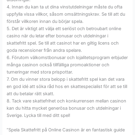
4. Innan du kan ta ut dina vinstutdelningar måste du ofta
uppfylla vissa villkor, såsom omsättningskrav. Se till att du
förstår villkoren innan du börjar spela.
5. Det är viktigt att välja ett seriöst och betroubart online
casino när du letar efter bonusar och utdelningar i
skattefritt spel. Se till att casinot har en giltig licens och
goda recensioner från andra spelare.
6. Förutom välkomstbonusar och lojalitetsprogram erbjuder
många casinon också tillfälliga promoaktioner och
turneringar med stora prispottar.
7. Om du vinner stora belopp i skattefritt spel kan det vara
en god idé att söka råd hos en skattespecialist för att se till
att du betalar rätt skatt.
8. Tack vare skattefrihet och konkurrensen mellan casinon
kan du hitta mycket generösa bonusar och utdelningar i
Sverige. Lycka till med ditt spel!
“Spela Skattefritt på Online Casinon är en fantastisk guide