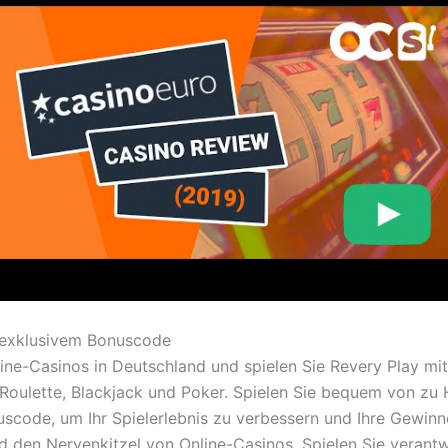
t exklusivem Bonuscode
ine-Casinos in Deutschland und spielen Sie Revery Play mi
, Roulette, Blackjack und Poker. Spielen Sie bequem von z
uscode, um Ihr Spielerlebnis zu verbessern und Ihre Gewin
d den Nervenkitzel von Online-Casinos. Spielen Sie verant