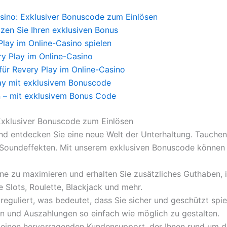
asino: Exklusiver Bonuscode zum Einlösen
zen Sie Ihren exklusiven Bonus
Play im Online-Casino spielen
ry Play im Online-Casino
ür Revery Play im Online-Casino
lay mit exklusivem Bonuscode
n – mit exklusivem Bonus Code
 Exklusiver Bonuscode zum Einlösen
d entdecken Sie eine neue Welt der Unterhaltung. Tauchen Si
Soundeffekten. Mit unserem exklusiven Bonuscode können Si
nne zu maximieren und erhalten Sie zusätzliches Guthaben,
ie Slots, Roulette, Blackjack und mehr.
 reguliert, was bedeutet, dass Sie sicher und geschützt spie
n und Auszahlungen so einfach wie möglich zu gestalten.
n einen hervorragenden Kundensupport, der Ihnen rund um d