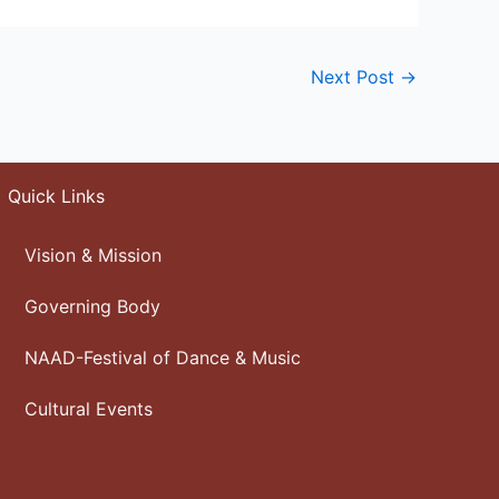
Next Post
→
Quick Links
Vision & Mission
Governing Body
NAAD-Festival of Dance & Music
Cultural Events