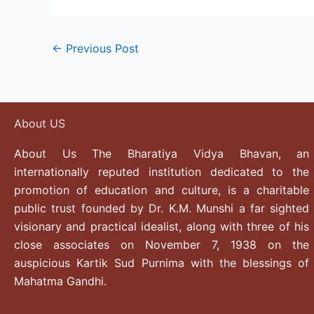
←
Previous Post
About US
About Us The Bharatiya Vidya Bhavan, an
internationally reputed institution dedicated to the
promotion of education and culture, is a charitable
public trust founded by Dr. K.M. Munshi a far sighted
visionary and practical idealist, along with three of his
close associates on November 7, 1938 on the
auspicious Kartik Sud Purnima with the blessings of
Mahatma Gandhi.