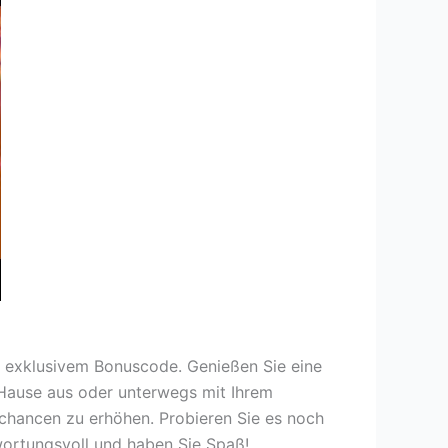
t exklusivem Bonuscode. Genießen Sie eine
u Hause aus oder unterwegs mit Ihrem
nchancen zu erhöhen. Probieren Sie es noch
wortungsvoll und haben Sie Spaß!