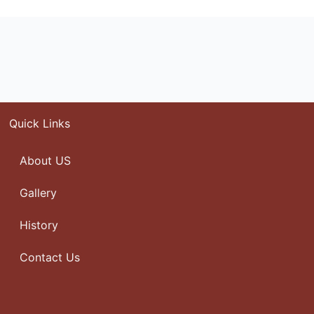
Quick Links
About US
Gallery
History
Contact Us