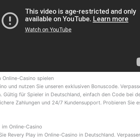
m Online-Casino spielen
sino und nutzen Sie unseren exklusiven Bonuscode. Verpassen
 Gültig für Spieler in Deutschland, einfach den Code bei d
ichere Zahlungen und 24/7 Kundensupport. Probieren Sie es
y im Online-Casino
ie Revery Play im Online-Casino in Deutschland. Verpassen 