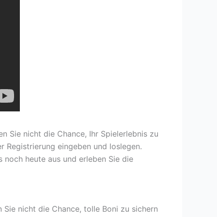
 Sie nicht die Chance, Ihr Spielerlebnis zu
er Registrierung eingeben und loslegen.
 noch heute aus und erleben Sie die
Sie nicht die Chance, tolle Boni zu sichern