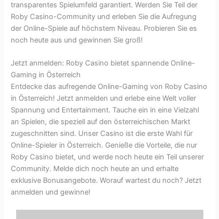
transparentes Spielumfeld garantiert. Werden Sie Teil der
Roby Casino-Community und erleben Sie die Aufregung
der Online-Spiele auf höchstem Niveau. Probieren Sie es
noch heute aus und gewinnen Sie groß!
Jetzt anmelden: Roby Casino bietet spannende Online-
Gaming in Österreich
Entdecke das aufregende Online-Gaming von Roby Casino
in Österreich! Jetzt anmelden und erlebe eine Welt voller
Spannung und Entertainment. Tauche ein in eine Vielzahl
an Spielen, die speziell auf den österreichischen Markt
zugeschnitten sind. Unser Casino ist die erste Wahl für
Online-Spieler in Österreich. Genieße die Vorteile, die nur
Roby Casino bietet, und werde noch heute ein Teil unserer
Community. Melde dich noch heute an und erhalte
exklusive Bonusangebote. Worauf wartest du noch? Jetzt
anmelden und gewinne!