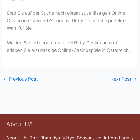
Sind Sie auf der Suche nach einem zuverlässigen Online-
Casino in Österreich? Dann ist Roby Casino die perfekte
Wahl für Sie.
Melden Sie sich noch heute bei Roby Casino an und
erleben Sie erstklassige Online-Casinospiele in Österreich.
←
Previous Post
Next Post
→
About US
About Us The Bharatiya Vidya Bhavan, an internationally