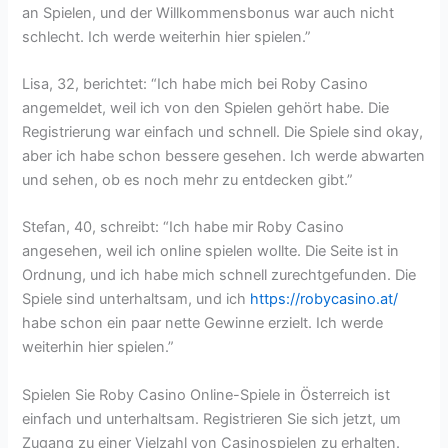
an Spielen, und der Willkommensbonus war auch nicht
schlecht. Ich werde weiterhin hier spielen.”
Lisa, 32, berichtet: “Ich habe mich bei Roby Casino
angemeldet, weil ich von den Spielen gehört habe. Die
Registrierung war einfach und schnell. Die Spiele sind okay,
aber ich habe schon bessere gesehen. Ich werde abwarten
und sehen, ob es noch mehr zu entdecken gibt.”
Stefan, 40, schreibt: “Ich habe mir Roby Casino
angesehen, weil ich online spielen wollte. Die Seite ist in
Ordnung, und ich habe mich schnell zurechtgefunden. Die
Spiele sind unterhaltsam, und ich
https://robycasino.at/
habe schon ein paar nette Gewinne erzielt. Ich werde
weiterhin hier spielen.”
Spielen Sie Roby Casino Online-Spiele in Österreich ist
einfach und unterhaltsam. Registrieren Sie sich jetzt, um
Zugang zu einer Vielzahl von Casinospielen zu erhalten.