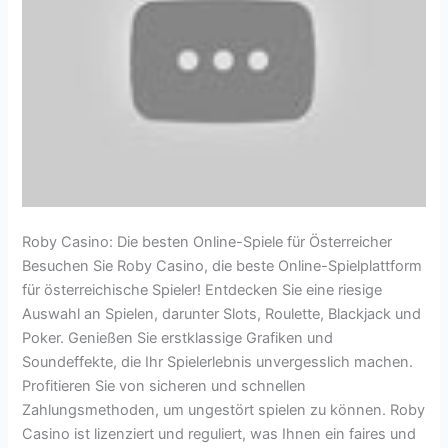
Roby Casino: Die besten Online-Spiele für Österreicher
Besuchen Sie Roby Casino, die beste Online-Spielplattform
für österreichische Spieler! Entdecken Sie eine riesige
Auswahl an Spielen, darunter Slots, Roulette, Blackjack und
Poker. Genießen Sie erstklassige Grafiken und
Soundeffekte, die Ihr Spielerlebnis unvergesslich machen.
Profitieren Sie von sicheren und schnellen
Zahlungsmethoden, um ungestört spielen zu können. Roby
Casino ist lizenziert und reguliert, was Ihnen ein faires und