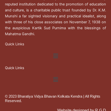
reputed institution dedicated to the promotion of education
and culture, is a charitable public trust founded by Dr. K.M.
Munshi a far sighted visionary and practical idealist, along
with three of his close associates on November 7, 1938 on
the auspicious Kartik Sud Purnima with the blessings of
Mahatma Gandhi.
Quick Links
Menu
Quick Links
Menu
© 2023 Bharatiya Vidya Bhavan Kolkata Kendra | All Rights
Reserved.
Website designed by R G D