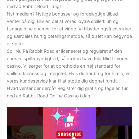
ned ad Rabbit Road i dag!
Nyt medlem? Nyttige bonusser og fordelagtige tilbud
venter på dig. Bliv en del af vores loyale spillerklub og
tisnage dine chancer for at vinde. Vi tilbyder også en sikker
og særdeles hurtig betalingsmetode, så du let kan begynde
at spille.
Spil Nu På Rabbit Road er licenseret og reguleret af den
danske spillemyndighed, så du kan have fuld tillid til vores
casino. Vi sørger for at opretholde en høj standard for
spillets fairness og integritet. Hvis du har brug for hjælp, er
vores kundeservice klar til at støtte dig døgnet rundt.
Hvad venter der derpå? Registrer dig gratis og tage en tur
ned ad Rabbit Road Online Casino i dag!