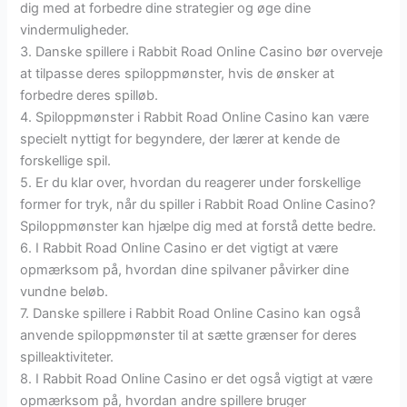
dig med at forbedre dine strategier og øge dine
vindermuligheder.
3. Danske spillere i Rabbit Road Online Casino bør overveje
at tilpasse deres spiloppmønster, hvis de ønsker at
forbedre deres spilløb.
4. Spiloppmønster i Rabbit Road Online Casino kan være
specielt nyttigt for begyndere, der lærer at kende de
forskellige spil.
5. Er du klar over, hvordan du reagerer under forskellige
former for tryk, når du spiller i Rabbit Road Online Casino?
Spiloppmønster kan hjælpe dig med at forstå dette bedre.
6. I Rabbit Road Online Casino er det vigtigt at være
opmærksom på, hvordan dine spilvaner påvirker dine
vundne beløb.
7. Danske spillere i Rabbit Road Online Casino kan også
anvende spiloppmønster til at sætte grænser for deres
spilleaktiviteter.
8. I Rabbit Road Online Casino er det også vigtigt at være
opmærksom på, hvordan andre spillere bruger