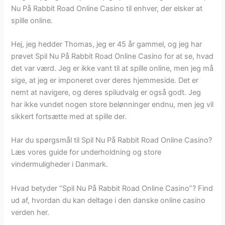
Nu På Rabbit Road Online Casino til enhver, der elsker at
spille online.
Hej, jeg hedder Thomas, jeg er 45 år gammel, og jeg har
prøvet Spil Nu På Rabbit Road Online Casino for at se, hvad
det var værd. Jeg er ikke vant til at spille online, men jeg må
sige, at jeg er imponeret over deres hjemmeside. Det er
nemt at navigere, og deres spiludvalg er også godt. Jeg
har ikke vundet nogen store belønninger endnu, men jeg vil
sikkert fortsætte med at spille der.
Har du spørgsmål til Spil Nu På Rabbit Road Online Casino?
Læs vores guide for underholdning og store
vindermuligheder i Danmark.
Hvad betyder “Spil Nu På Rabbit Road Online Casino”? Find
ud af, hvordan du kan deltage i den danske online casino
verden her.