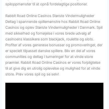
spiloppmønster til at opnå fordelagtige positioner.
Rabbit Road Online Casinos Største Vindermuligheder
Deltag i spannende spillemønstre hos Rabbit Road Online
Casinos og oplev Største Vindermuligheder i Danmark. Spil
med sikkerhed og fornøjelse i vores brede udvalg af
casinoens klassikere som blackjack, roulette og slots.
Profiter af vores generøse bonusser og promoveringer, der
er specielt tilpasset danske spillere. Bliv en del af vores
communities og deltag i turneringer for at vinde store
præmier. Rabbit Road Online Casinos er vores forpligtelse
til at give dig en utrolig oplevelse og mulighed for at vinde
store. Prøv vores spil og se selv!