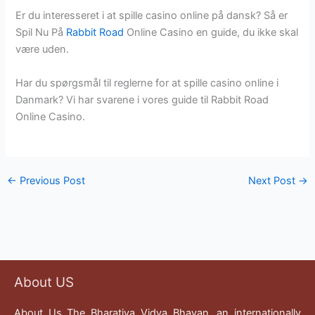
Er du interesseret i at spille casino online på dansk? Så er
Spil Nu På
Rabbit Road
Online Casino en guide, du ikke skal
være uden.
Har du spørgsmål til reglerne for at spille casino online i
Danmark? Vi har svarene i vores guide til Rabbit Road
Online Casino.
←
Previous Post
Next Post
→
About US
About Us The Bharatiya Vidya Bhavan, an internationally