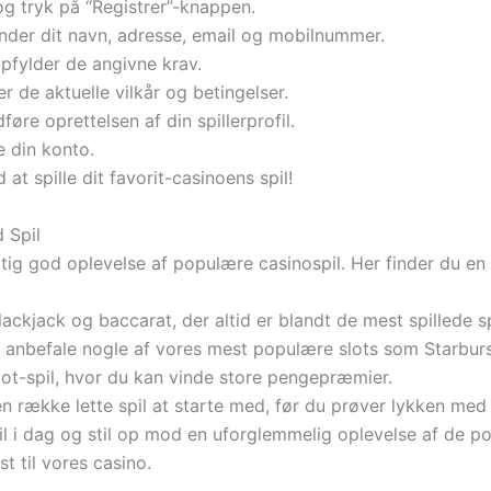
og tryk på “Registrer”-knappen.
runder dit navn, adresse, email og mobilnummer.
pfylder de angivne krav.
r de aktuelle vilkår og betingelser.
føre oprettelsen af din spillerprofil.
e din konto.
 at spille dit favorit-casinoens spil!
 Spil
tig god oplevelse af populære casinospil. Her finder du en
ackjack og baccarat, der altid er blandt de mest spillede sp
vi anbefale nogle af vores mest populære slots som Starbur
ot-spil, hvor du kan vinde store pengepræmier.
n række lette spil at starte med, før du prøver lykken med
l i dag og stil op mod en uforglemmelig oplevelse af de po
t til vores casino.