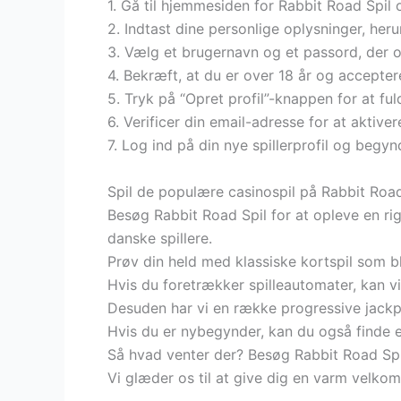
1. Gå til hjemmesiden for Rabbit Road Spil 
2. Indtast dine personlige oplysninger, he
3. Vælg et brugernavn og et passord, der o
4. Bekræft, at du er over 18 år og acceptere
5. Tryk på “Opret profil”-knappen for at fuld
6. Verificer din email-adresse for at aktiver
7. Log ind på din nye spillerprofil og begynd
Spil de populære casinospil på Rabbit Road
Besøg Rabbit Road Spil for at opleve en rig
danske spillere.
Prøv din held med klassiske kortspil som bl
Hvis du foretrækker spilleautomater, kan 
Desuden har vi en række progressive jackp
Hvis du er nybegynder, kan du også finde e
Så hvad venter der? Besøg Rabbit Road Spi
Vi glæder os til at give dig en varm velkoms