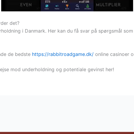
yder det?
erholdning i Danmark. Her kan du få svar på spørgsmål som 
finde de bedste
https://rabbitroadgame.dk/
online casinoer og
 rejse mod underholdning og potentiale gevinst her!