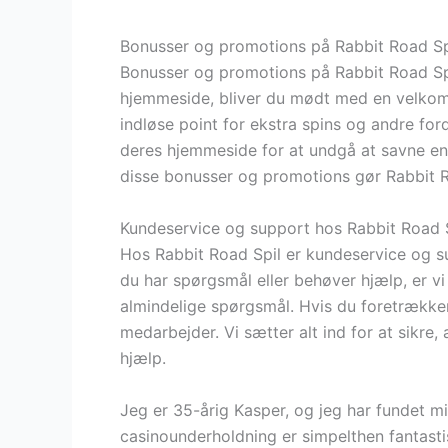
Bonusser og promotions på Rabbit Road Sp
Bonusser og promotions på Rabbit Road Spil
hjemmeside, bliver du mødt med en velkoms
indløse point for ekstra spins og andre for
deres hjemmeside for at undgå at savne en 
disse bonusser og promotions gør Rabbit Ro
Kundeservice og support hos Rabbit Road 
Hos Rabbit Road Spil er kundeservice og sup
du har spørgsmål eller behøver hjælp, er vi
almindelige spørgsmål. Hvis du foretrækker
medarbejder. Vi sætter alt ind for at sikre,
hjælp.
Jeg er 35-årig Kasper, og jeg har fundet mi
casinounderholdning er simpelthen fantastisk