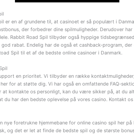
il
 er en af grundene til, at casinoet er så populært i Danma
tbonus, der forbedrer dine spilmuligheder. Derudover har
dele. Rabbit Road Spil tilbyder også hyppige tidsbegrænsede
god rabat. Endelig har de også et cashback-program, der giv
ad Spil til et af de bedste online casinoer i Danmark.
Spil
port en prioritet. Vi tilbyder en række kontaktmuligheder, 
 her for at støtte dig. Vi har også en omfattende FAQ-sekti
 at kontakte os personligt, kan du være sikker på, at du al
 at du har den bedste oplevelse på vores casino. Kontakt os 
n nye foretrukne hjemmebane for online casino spil her på R
, og det er let at finde de bedste spil og de største bonuse