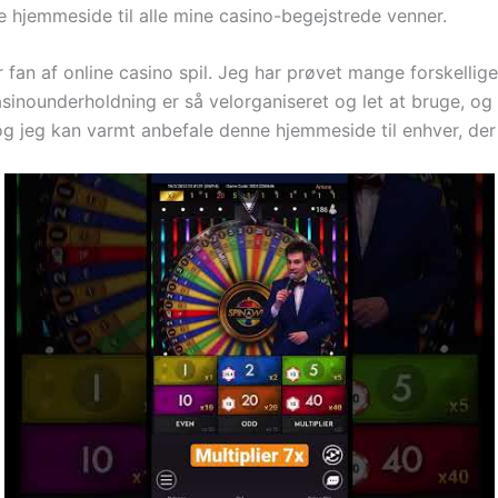
 hjemmeside til alle mine casino-begejstrede venner.
or fan af online casino spil. Jeg har prøvet mange forskel
asinounderholdning er så velorganiseret og let at bruge, og
g jeg kan varmt anbefale denne hjemmeside til enhver, der e