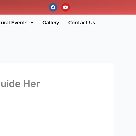
F
Y
a
o
c
u
e
t
b
u
tural Events
Gallery
Contact Us
o
b
o
e
k
Guide Her