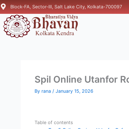
Skip
Block-FA, Sector-III, Salt Lake City, Kolkata-700097
to
content
Spil Online Utanfor R
By
rana
/
January 15, 2026
Table of contents