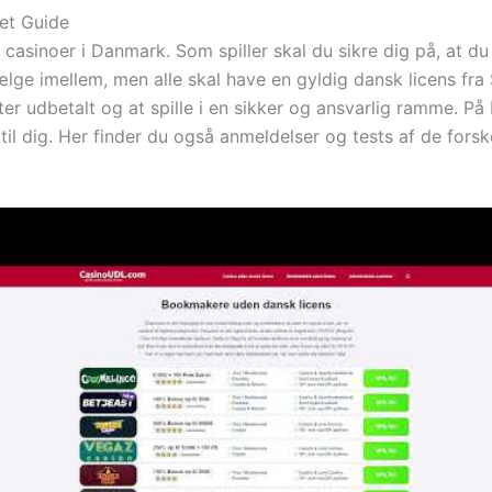
et Guide
ne casinoer i Danmark. Som spiller skal du sikre dig på, at du
lge imellem, men alle skal have en gyldig dansk licens fra 
ytter udbetalt og at spille i en sikker og ansvarlig ramme. 
til dig. Her finder du også anmeldelser og tests af de forsk