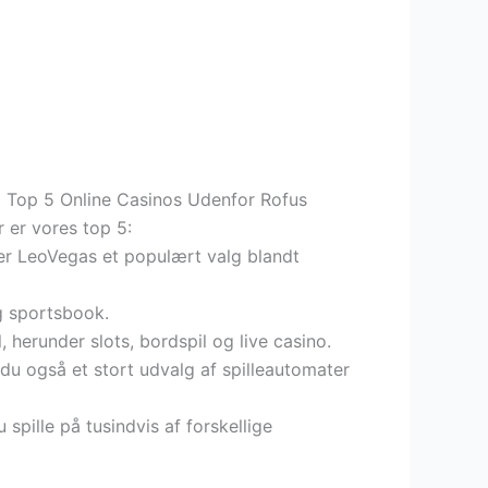
å Top 5 Online Casinos Udenfor Rofus
r er vores top 5:
 er LeoVegas et populært valg blandt
og sportsbook.
, herunder slots, bordspil og live casino.
du også et stort udvalg af spilleautomater
pille på tusindvis af forskellige