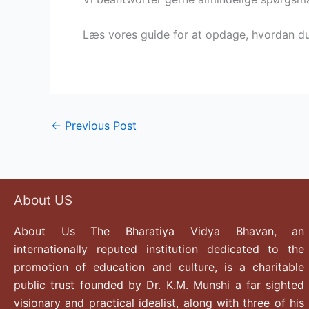
Læs vores guide for at opdage, hvordan du s
←
Previous Post
About US
About Us The Bharatiya Vidya Bhavan, an
internationally reputed institution dedicated to the
promotion of education and culture, is a charitable
public trust founded by Dr. K.M. Munshi a far sighted
visionary and practical idealist, along with three of his