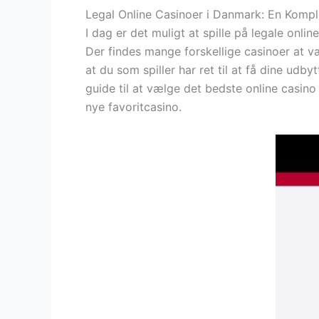
Legal Online Casinoer i Danmark: En Kompl
I dag er det muligt at spille på legale onli
Der findes mange forskellige casinoer at væ
at du som spiller har ret til at få dine udb
guide til at vælge det bedste online casino 
nye favoritcasino.