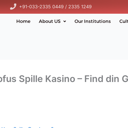
+91-033-2335 0449 / 2335 1249
Home
About US
Our Institutions
Cul
ofus Spille Kasino – Find din 