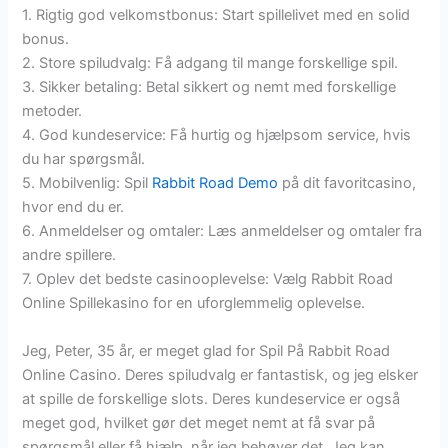
1. Rigtig god velkomstbonus: Start spillelivet med en solid
bonus.
2. Store spiludvalg: Få adgang til mange forskellige spil.
3. Sikker betaling: Betal sikkert og nemt med forskellige
metoder.
4. God kundeservice: Få hurtig og hjælpsom service, hvis
du har spørgsmål.
5. Mobilvenlig: Spil
Rabbit Road Demo
på dit favoritcasino,
hvor end du er.
6. Anmeldelser og omtaler: Læs anmeldelser og omtaler fra
andre spillere.
7. Oplev det bedste casinooplevelse: Vælg Rabbit Road
Online Spillekasino for en uforglemmelig oplevelse.
Jeg, Peter, 35 år, er meget glad for Spil På Rabbit Road
Online Casino. Deres spiludvalg er fantastisk, og jeg elsker
at spille de forskellige slots. Deres kundeservice er også
meget god, hvilket gør det meget nemt at få svar på
spørgsmål eller få hjælp, når jeg behøver det. Jeg kan