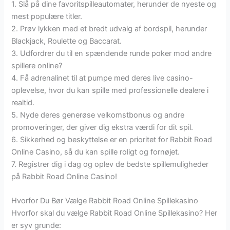
1. Slå på dine favoritspilleautomater, herunder de nyeste og
mest populære titler.
2. Prøv lykken med et bredt udvalg af bordspil, herunder
Blackjack, Roulette og Baccarat.
3. Udfordrer du til en spændende runde poker mod andre
spillere online?
4. Få adrenalinet til at pumpe med deres live casino-
oplevelse, hvor du kan spille med professionelle dealere i
realtid.
5. Nyde deres generøse velkomstbonus og andre
promoveringer, der giver dig ekstra værdi for dit spil.
6. Sikkerhed og beskyttelse er en prioritet for Rabbit Road
Online Casino, så du kan spille roligt og fornøjet.
7. Registrer dig i dag og oplev de bedste spillemuligheder
på Rabbit Road Online Casino!
Hvorfor Du Bør Vælge Rabbit Road Online Spillekasino
Hvorfor skal du vælge Rabbit Road Online Spillekasino? Her
er syv grunde: