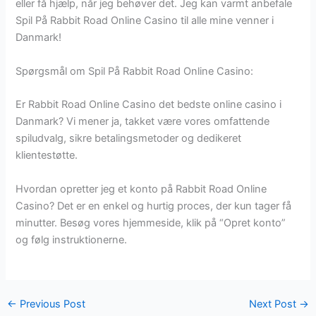
eller få hjælp, når jeg behøver det. Jeg kan varmt anbefale
Spil På Rabbit Road Online Casino til alle mine venner i
Danmark!
Spørgsmål om Spil På Rabbit Road Online Casino:
Er Rabbit Road Online Casino det bedste online casino i
Danmark? Vi mener ja, takket være vores omfattende
spiludvalg, sikre betalingsmetoder og dedikeret
klientestøtte.
Hvordan opretter jeg et konto på Rabbit Road Online
Casino? Det er en enkel og hurtig proces, der kun tager få
minutter. Besøg vores hjemmeside, klik på “Opret konto”
og følg instruktionerne.
←
Previous Post
Next Post
→