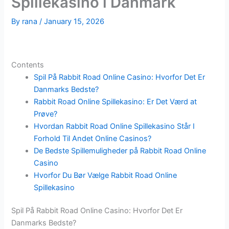
Spillekasino i Danmark
By
rana
/
January 15, 2026
Contents
Spil På Rabbit Road Online Casino: Hvorfor Det Er
Danmarks Bedste?
Rabbit Road Online Spillekasino: Er Det Værd at
Prøve?
Hvordan Rabbit Road Online Spillekasino Står I
Forhold Til Andet Online Casinos?
De Bedste Spillemuligheder på Rabbit Road Online
Casino
Hvorfor Du Bør Vælge Rabbit Road Online
Spillekasino
Spil På Rabbit Road Online Casino: Hvorfor Det Er
Danmarks Bedste?