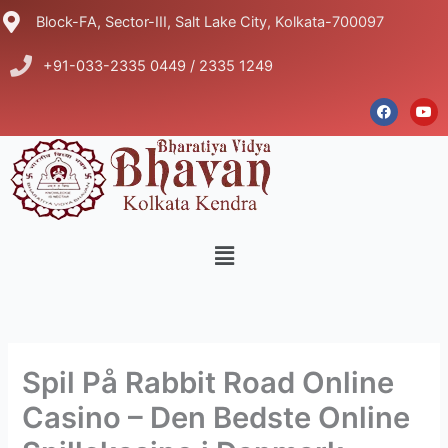
Skip
Block-FA, Sector-III, Salt Lake City, Kolkata-700097
to
content
+91-033-2335 0449 / 2335 1249
F
Y
a
o
c
u
e
t
b
u
o
b
o
e
k
Menu
Spil På Rabbit Road Online
Casino – Den Bedste Online