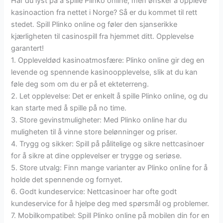
Har du lyst på å spille Plinko online, men ønsker å oppleve
kasinoaction fra nettet i Norge? Så er du kommet til rett
stedet. Spill Plinko online og føler den sjanserikke
kjærligheten til casinospill fra hjemmet ditt. Opplevelse
garantert!
1. Oppleveldød kasinoatmosfære: Plinko online gir deg en
levende og spennende kasinoopplevelse, slik at du kan
føle deg som om du er på et ekteterreng.
2. Let opplevelse: Det er enkelt å spille Plinko online, og du
kan starte med å spille på no time.
3. Store gevinstmuligheter: Med Plinko online har du
muligheten til å vinne store belønninger og priser.
4. Trygg og sikker: Spill på pålitelige og sikre nettcasinoer
for å sikre at dine opplevelser er trygge og seriøse.
5. Store utvalg: Finn mange varianter av Plinko online for å
holde det spennende og fornyet.
6. Godt kundeservice: Nettcasinoer har ofte godt
kundeservice for å hjelpe deg med spørsmål og problemer.
7. Mobilkompatibel: Spill Plinko online på mobilen din for en