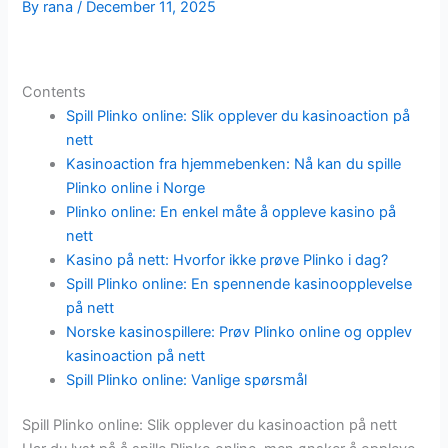
By
rana
/
December 11, 2025
Contents
Spill Plinko online: Slik opplever du kasinoaction på
nett
Kasinoaction fra hjemmebenken: Nå kan du spille
Plinko online i Norge
Plinko online: En enkel måte å oppleve kasino på
nett
Kasino på nett: Hvorfor ikke prøve Plinko i dag?
Spill Plinko online: En spennende kasinoopplevelse
på nett
Norske kasinospillere: Prøv Plinko online og opplev
kasinoaction på nett
Spill Plinko online: Vanlige spørsmål
Spill Plinko online: Slik opplever du kasinoaction på nett