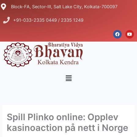
Skip
Block-FA, Sector-III, Salt Lake City, Kolkata-700097
to
content
+91-033-2335 0449 / 2335 1249
F
Y
a
o
c
u
e
t
b
u
o
b
o
e
k
Menu
Spill Plinko online: Opplev
kasinoaction på nett i Norge