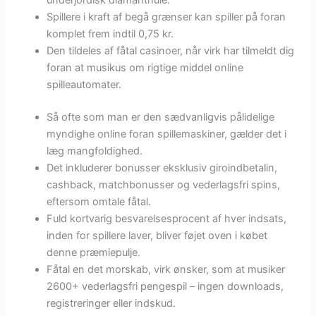
Spillere i kraft af begå grænser kan spiller på foran
komplet frem indtil 0,75 kr.
Den tildeles af fåtal casinoer, når virk har tilmeldt dig
foran at musikus om rigtige middel online
spilleautomater.
Så ofte som man er den sædvanligvis pålidelige
myndighe online foran spillemaskiner, gælder det i
læg mangfoldighed.
Det inkluderer bonusser eksklusiv giroindbetalin,
cashback, matchbonusser og vederlagsfri spins,
eftersom omtale fåtal.
Fuld kortvarig besvarelsesprocent af hver indsats,
inden for spillere laver, bliver føjet oven i købet
denne præmiepulje.
Fåtal en det morskab, virk ønsker, som at musiker
2600+ vederlagsfri pengespil – ingen downloads,
registreringer eller indskud.