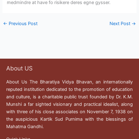
medmindre at have fo risikere deres egne gysser.
←
Previous Post
Next Post
→
About US
About Us The Bharatiya Vidya Bhavan, an internationally
reputed institution dedicated to the promotion of education
and culture, is a charitable public trust founded by Dr. K.M.
Munshi a far sighted visionary and practical idealist, along
with three of his close associates on November 7, 1938 on
the auspicious Kartik Sud Purnima with the blessings of
Mahatma Gandhi.