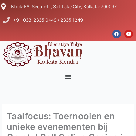
Skip
Block-FA, Sector-III, Salt Lake City, Kolkata-700097
to
content
+91-033-2335 0449 / 2335 1249
F
Y
a
o
c
u
e
t
b
u
o
b
o
e
k
Menu
Taalfocus: Toernooien en
unieke evenementen bij