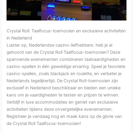
Crystal Roll: Taalfocus-toernooien en exclusieve activiteiten
in Nederland
Luister op, Nederlandse casino-liefhebbers: heb je al
gehoord van de Crystal Roll Taalfocus-toernooien? Deze
spannende evenementen combineren taalvaardigheden en
casino-spellen in één geweldige ervaring. Speel je favoriete
casino-spellen, zoals blackjack en roulette, en verbeter je
Nederlands tegelijkertijd. De Crystal Roll-toernooien zijn
exclusief in Nederland beschikbaar en bieden een unieke
kans om je vaardigheden te testen en prijzen te winnen.
Verblijf in luxe accommodaties en geniet van exclusieve
activiteiten tijdens deze onvergetelijke evenementen.
Registreer je vandaag nog en maak kans op de glorie van
de Crystal Roll Taalfocus-toernooien!