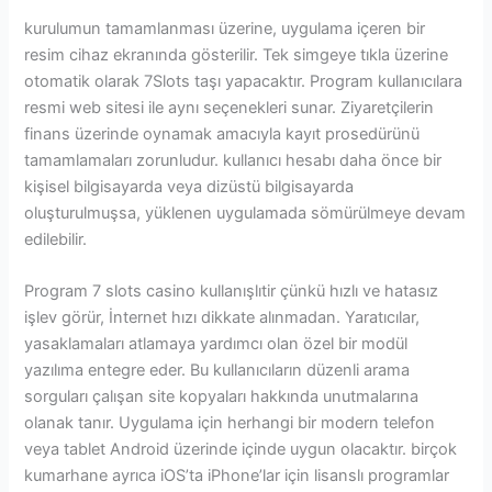
kurulumun tamamlanması üzerine, uygulama içeren bir
resim cihaz ekranında gösterilir. Tek simgeye tıkla üzerine
otomatik olarak 7Slots taşı yapacaktır. Program kullanıcılara
resmi web sitesi ile aynı seçenekleri sunar. Ziyaretçilerin
finans üzerinde oynamak amacıyla kayıt prosedürünü
tamamlamaları zorunludur. kullanıcı hesabı daha önce bir
kişisel bilgisayarda veya dizüstü bilgisayarda
oluşturulmuşsa, yüklenen uygulamada sömürülmeye devam
edilebilir.
Program 7 slots casino kullanışlıtir çünkü hızlı ve hatasız
işlev görür, İnternet hızı dikkate alınmadan. Yaratıcılar,
yasaklamaları atlamaya yardımcı olan özel bir modül
yazılıma entegre eder. Bu kullanıcıların düzenli arama
sorguları çalışan site kopyaları hakkında unutmalarına
olanak tanır. Uygulama için herhangi bir modern telefon
veya tablet Android üzerinde içinde uygun olacaktır. birçok
kumarhane ayrıca iOS’ta iPhone’lar için lisanslı programlar