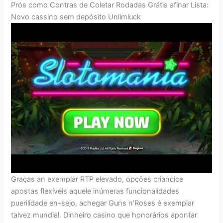
Prós como Contras de Coletar Rodadas Grátis afinar Lista:
Novo cassino sem depósito Unlimluck
Graças an exemplar RTP elevado, opções criancice
apostas flexíveis aquele inúmeras funcionalidades
puerilidade en-sejo, achegar Guns n’Roses é exemplar
talvez mundial. Dinheiro casino que honorários apontar