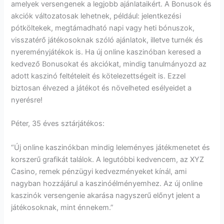
amelyek versengenek a legjobb ajánlataikért. A Bonusok és
akciók változatosak lehetnek, például: jelentkezési
pótköltekek, megtámadható napi vagy heti bónuszok,
visszatérő játékosoknak szóló ajánlatok, illetve turnék és
nyereményjátékok is. Ha új online kaszinóban keresed a
kedvező Bonusokat és akciókat, mindig tanulmányozd az
adott kaszinó feltételeit és kötelezettségeit is. Ezzel
biztosan élvezed a játékot és növelheted esélyeidet a
nyerésre!
Péter, 35 éves sztárjátékos:
“Új online kaszinókban mindig leleményes játékmenetet és
korszerű grafikát találok. A legutóbbi kedvencem, az XYZ
Casino, remek pénzügyi kedvezményeket kínál, ami
nagyban hozzájárul a kaszinóélményemhez. Az új online
kaszinók versengenie akarása nagyszerű előnyt jelent a
játékosoknak, mint énnekem.”