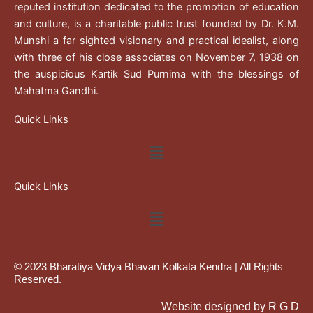
reputed institution dedicated to the promotion of education
and culture, is a charitable public trust founded by Dr. K.M.
Munshi a far sighted visionary and practical idealist, along
with three of his close associates on November 7, 1938 on
the auspicious Kartik Sud Purnima with the blessings of
Mahatma Gandhi.
Quick Links
Menu
Quick Links
Menu
© 2023 Bharatiya Vidya Bhavan Kolkata Kendra | All Rights
Reserved.
Website designed by R G D