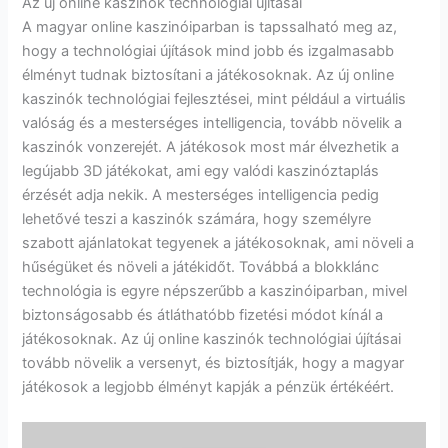
Az új online kaszinók technológiai újításai
A magyar online kaszinóiparban is tapssalható meg az,
hogy a technológiai újítások mind jobb és izgalmasabb
élményt tudnak biztosítani a játékosoknak. Az új online
kaszinók technológiai fejlesztései, mint például a virtuális
valóság és a mesterséges intelligencia, tovább növelik a
kaszinók vonzerejét. A játékosok most már élvezhetik a
legújabb 3D játékokat, ami egy valódi kaszinóztaplás
érzését adja nekik. A mesterséges intelligencia pedig
lehetővé teszi a kaszinók számára, hogy személyre
szabott ajánlatokat tegyenek a játékosoknak, ami növeli a
hűségüket és növeli a játékidőt. Továbbá a blokklánc
technológia is egyre népszerűbb a kaszinóiparban, mivel
biztonságosabb és átláthatóbb fizetési módot kínál a
játékosoknak. Az új online kaszinók technológiai újításai
tovább növelik a versenyt, és biztosítják, hogy a magyar
játékosok a legjobb élményt kapják a pénzük értékéért.