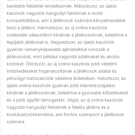
barátabb felülettel rendelkeznek. Másodszor, az újabb
kaszinók nagyobb hangsúlyt fektetnek a mobil
kompatibilitásra, ami a játékosok számára kényelmesebbé
teszi a játékot. Harmadszor, az új online kaszinók
szélesebb választékot kínálnak a játékosoknak, beleértve a
legújabb játékokat is. Negyedszer, az újabb kaszinók
gyakran versenyképesebb ajánlataikkal vonzzák a
játékosokat, mint például nagyobb jutalmakat és akciós
kódokat. Ötödször, az új online kaszinók jobb védelmi
intézkedéseket foganatosítanak a játékosok adatai és
pénzügyi transzakcióik védelme érdekében. Hatodszor, az
újabb online kaszinók gyakran jobb klientkiszolgálást
kínálnak a játékosoknak, beleértve a gyorsabb kifizetéseket
és a jobb ügyfél-támogatást. Végül, az új online kaszinók
nagyobb hangsúlyt fektetnek a felelős játékra és a
kockázatcsökkentésre, ami fontos szempont a játékosok
számára.