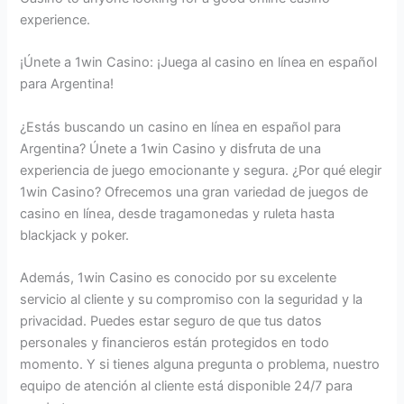
experience.
¡Únete a 1win Casino: ¡Juega al casino en línea en español
para Argentina!
¿Estás buscando un casino en línea en español para
Argentina? Únete a 1win Casino y disfruta de una
experiencia de juego emocionante y segura. ¿Por qué elegir
1win Casino? Ofrecemos una gran variedad de juegos de
casino en línea, desde tragamonedas y ruleta hasta
blackjack y poker.
Además, 1win Casino es conocido por su excelente
servicio al cliente y su compromiso con la seguridad y la
privacidad. Puedes estar seguro de que tus datos
personales y financieros están protegidos en todo
momento. Y si tienes alguna pregunta o problema, nuestro
equipo de atención al cliente está disponible 24/7 para