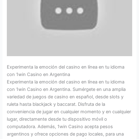
Experimenta la emoción del casino en línea en tu idioma
con 1win Casino en Argentina
Experimenta la emoción del casino en línea en tu idioma
con 1win Casino en Argentina. Sumérgete en una amplia
variedad de juegos de casino en español, desde slots y
ruleta hasta blackjack y baccarat. Disfruta de la
conveniencia de jugar en cualquier momento y en cualquier
lugar, directamente desde tu dispositivo móvil o
computadora. Además, 1win Casino acepta pesos
argentinos y ofrece opciones de pago locales, para una