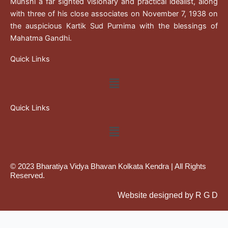
Munshi a far sighted visionary and practical idealist, along
with three of his close associates on November 7, 1938 on
the auspicious Kartik Sud Purnima with the blessings of
Mahatma Gandhi.
Quick Links
Menu
Quick Links
Menu
© 2023 Bharatiya Vidya Bhavan Kolkata Kendra | All Rights
Reserved.
Website designed by R G D