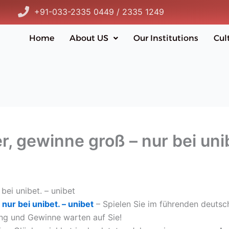
+91-033-2335 0449 / 2335 1249
Home
About US
Our Institutions
Cul
r, gewinne groß – nur bei unib
bei unibet. – unibet
nur bei unibet. – unibet
– Spielen Sie im führenden deutsc
ng und Gewinne warten auf Sie!