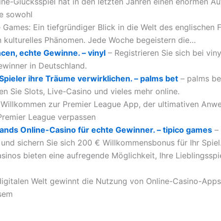
ne-Glücksspiel hat in den letzten Jahren einen enormen A
ie sowohl
Games: Ein tiefgründiger Blick in die Welt des englischen 
in kulturelles Phänomen. Jede Woche begeistern die…
ncen, echte Gewinne. – vinyl
– Registrieren Sie sich bei vin
ewinner in Deutschland.
pieler ihre Träume verwirklichen. – palms bet
– palms be
en Sie Slots, Live-Casino und vieles mehr online.
Willkommen zur Premier League App, der ultimativen Anwend
 Premier League verpassen
ands Online-Casino für echte Gewinner. – tipico games
– 
und sichern Sie sich 200 € Willkommensbonus für Ihr Spiel
sinos bieten eine aufregende Möglichkeit, Ihre Lieblingsspi
digitalen Welt gewinnt die Nutzung von Online-Casino-Apps
esem