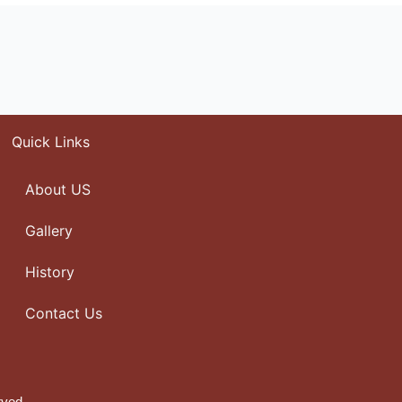
Quick Links
About US
Gallery
History
Contact Us
rved.