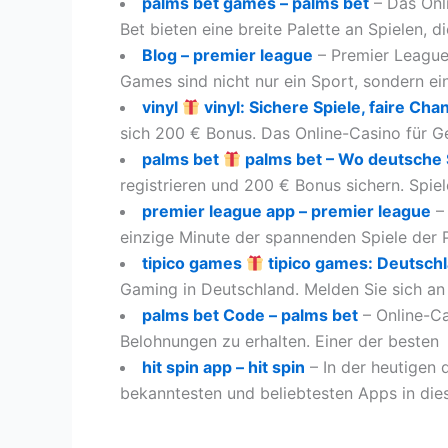
palms bet games – palms bet
– Das Onli
Bet bieten eine breite Palette an Spielen, d
Blog – premier league
– Premier League 
Games sind nicht nur ein Sport, sondern e
vinyl
vinyl: Sichere Spiele, faire Cha
sich 200 € Bonus. Das Online-Casino für G
palms bet
palms bet – Wo deutsche S
registrieren und 200 € Bonus sichern. Spiel
premier league app – premier league
– 
einzige Minute der spannenden Spiele der
tipico games
tipico games: Deutschl
Gaming in Deutschland. Melden Sie sich an 
palms bet Code – palms bet
– Online-Ca
Belohnungen zu erhalten. Einer der besten
hit spin app – hit spin
– In der heutigen 
bekanntesten und beliebtesten Apps in di