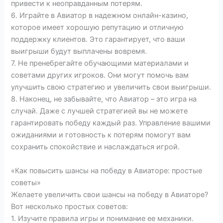
привести к неоправданным потерям.
6. Играйте в Авиатор в надежном онлайн-казино,
которое имеет хорошую репутацию и отличную
поддержку клиентов. Это гарантирует, что ваши
выигрыши будут выплачены вовремя.
7. Не пренебрегайте обучающими материалами и
советами других игроков. Они могут помочь вам
улучшить свою стратегию и увеличить свои выигрыши.
8. Наконец, не забывайте, что Авиатор – это игра на
случай. Даже с лучшей стратегией вы не можете
гарантировать победу каждый раз. Управление вашими
ожиданиями и готовность к потерям помогут вам
сохранить спокойствие и наслаждаться игрой.
«Как повысить шансы на победу в Авиаторе: простые
советы»
Желаете увеличить свои шансы на победу в Авиаторе?
Вот несколько простых советов:
1. Изучите правила игры и понимание ее механики.