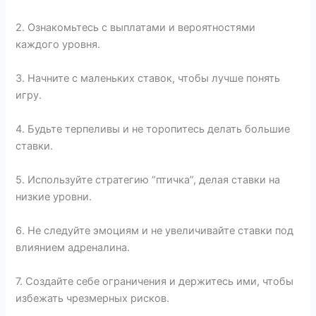
2. Ознакомьтесь с выплатами и вероятностями
каждого уровня.
3. Начните с маленьких ставок, чтобы лучше понять
игру.
4. Будьте терпеливы и не торопитесь делать большие
ставки.
5. Используйте стратегию “птичка”, делая ставки на
низкие уровни.
6. Не следуйте эмоциям и не увеличивайте ставки под
влиянием адреналина.
7. Создайте себе ограничения и держитесь ими, чтобы
избежать чрезмерных рисков.