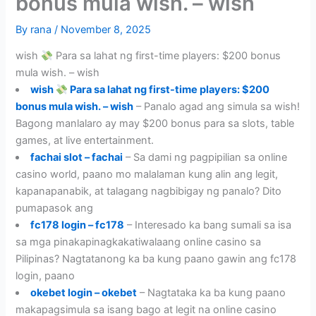
bonus mula wish. – wish
By
rana
/
November 8, 2025
wish
Para sa lahat ng first-time players: $200 bonus
mula wish. – wish
wish
Para sa lahat ng first-time players: $200
bonus mula wish. – wish
– Panalo agad ang simula sa wish!
Bagong manlalaro ay may $200 bonus para sa slots, table
games, at live entertainment.
fachai slot – fachai
– Sa dami ng pagpipilian sa online
casino world, paano mo malalaman kung alin ang legit,
kapanapanabik, at talagang nagbibigay ng panalo? Dito
pumapasok ang
fc178 login – fc178
– Interesado ka bang sumali sa isa
sa mga pinakapinagkakatiwalaang online casino sa
Pilipinas? Nagtatanong ka ba kung paano gawin ang fc178
login, paano
okebet login – okebet
– Nagtataka ka ba kung paano
makapagsimula sa isang bago at legit na online casino