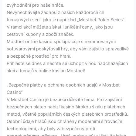
zvýhodnění pro naše hráče.
Nevynechávejte žádnou z našich každoročních
turnajových sérií, jako je například „Mostbet Poker Series“.
V rámci akcí můžete získat i unikátní ceny, jako jsou
cestovní kupony a zboží značek.
Mostbet online kasino spolupracuje s renomovanými
softwarovými poskytovali hry, aby vám zajistilo spravedlivé
a bezpečné prostředí pro hraní.
Přihlaste se dnes a nechte se uchopit vlnou nadcházejících
akcí a turnajů v online kasinu Mostbet!
„Bezpečné platby a ochrana osobních údajů v Mostbet
Casino“
V Mostbet Casino je bezpečí důležité téma. Pro zajištění
bezpečných plateb nabízí kasino širokou škálu platebních
metod, včetně populárních českých platebních prostředků.
Osobní údaje hráčů jsou chráněny moderními šifrovacími
technologiemi, aby byly zabezpečeny proti