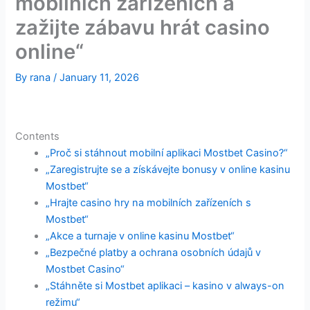
mobilních zařízeních a
zažijte zábavu hrát casino
online“
By
rana
/
January 11, 2026
Contents
„Proč si stáhnout mobilní aplikaci Mostbet Casino?“
„Zaregistrujte se a získávejte bonusy v online kasinu
Mostbet“
„Hrajte casino hry na mobilních zařízeních s
Mostbet“
„Akce a turnaje v online kasinu Mostbet“
„Bezpečné platby a ochrana osobních údajů v
Mostbet Casino“
„Stáhněte si Mostbet aplikaci – kasino v always-on
režimu“