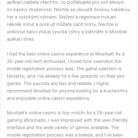
aplikaci najdete všechno, co potřebujete pro své always-
on kasino zkušenosti. Nechte se okouzlit širokou nabídkou
her a vysokými výhrami. Stažení a registrace trvá jen
několik minut a poté už můžete začít hráть. Nechte si
uniknout šanci získat vysoké výhry a stáhněte si Mostbet
aplikaci dnes.
I had the best online casino experience at Mostbet! As a
35-year-old tech enthusiast, I loved how seamless the
mobile registration process was. The game selection is
fantastic, and I’ve already hit a few jackpots on their slot
games. The payouts are fast and reliable. I highly
recommend Mostbet for anyone looking for a trustworthy
and enjoyable online casino experience.
Mostbet’s online casino is top-notch! As a 28-year-old
gaming aficionado, I was impressed with the user-friendly
interface and the wide variety of games available. The
mobile registration process was a breeze, and I’ve been