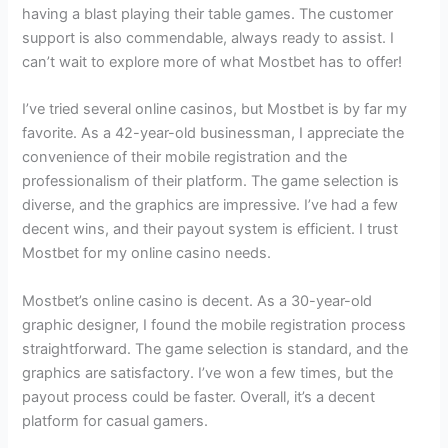
having a blast playing their table games. The customer
support is also commendable, always ready to assist. I
can’t wait to explore more of what Mostbet has to offer!
I’ve tried several online casinos, but Mostbet is by far my
favorite. As a 42-year-old businessman, I appreciate the
convenience of their mobile registration and the
professionalism of their platform. The game selection is
diverse, and the graphics are impressive. I’ve had a few
decent wins, and their payout system is efficient. I trust
Mostbet for my online casino needs.
Mostbet’s online casino is decent. As a 30-year-old
graphic designer, I found the mobile registration process
straightforward. The game selection is standard, and the
graphics are satisfactory. I’ve won a few times, but the
payout process could be faster. Overall, it’s a decent
platform for casual gamers.