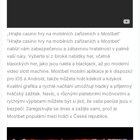
„Hrajte casino hry na mobilních zařízeních s Mostbet“
“Hrajte casino hry na mobilních zařízeních s Mostbet”
nabízí vám zabezpečenou a zábavnou hratelnost v palmě
vaší ruky. Vyberte si z široké nabídky her, včetně
klasických her, jako jsou ruleta a blackjack, až po moderní
video slott machine. Mostbet mobilní aplikace je k dispozici
pro iOS a Android, takže můžete hrát kdekoli a kdykoli.
Kvalitní grafika a rychlé načítání umožňují hladký a příjemný
hráčský zážitek. Navíc, s různými platebními možnostmi a
rychlými výplatami můžete být si jistí, že vaše peníze jsou v
bezpečí. Zaregistrujte se dnes a zažijte sami, proč je
Mostbet populární mezi hráči v České republice.