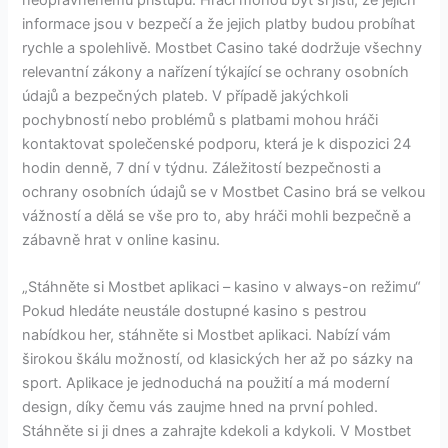
neoprávněnému přístupu. Hráči mohou být si jisti, že jejich
informace jsou v bezpečí a že jejich platby budou probíhat
rychle a spolehlivě. Mostbet Casino také dodržuje všechny
relevantní zákony a nařízení týkající se ochrany osobních
údajů a bezpečných plateb. V případě jakýchkoli
pochybností nebo problémů s platbami mohou hráči
kontaktovat společenské podporu, která je k dispozici 24
hodin denně, 7 dní v týdnu. Záležitostí bezpečnosti a
ochrany osobních údajů se v Mostbet Casino brá se velkou
vážností a dělá se vše pro to, aby hráči mohli bezpečně a
zábavně hrat v online kasinu.
„Stáhněte si Mostbet aplikaci – kasino v always-on režimu“
Pokud hledáte neustále dostupné kasino s pestrou
nabídkou her, stáhněte si Mostbet aplikaci. Nabízí vám
širokou škálu možností, od klasických her až po sázky na
sport. Aplikace je jednoduchá na použití a má moderní
design, díky čemu vás zaujme hned na první pohled.
Stáhněte si ji dnes a zahrajte kdekoli a kdykoli. V Mostbet