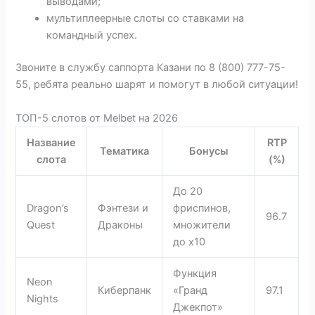
выводами;
мультиплеерные слоты со ставками на
командный успех.
Звоните в службу саппорта Казани по 8 (800) 777-75-
55, ребята реально шарят и помогут в любой ситуации!
ТОП-5 слотов от Melbet на 2026
Название
RTP
Тематика
Бонусы
слота
(%)
До 20
Dragon’s
Фэнтези и
фриспинов,
96.7
Quest
Драконы
множители
до х10
Функция
Neon
Киберпанк
«Гранд
97.1
Nights
Джекпот»