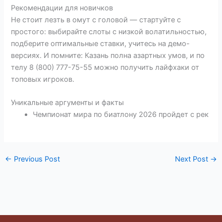
Рекомендации для новичков
Не стоит лезть в омут с головой — стартуйте с
простого: выбирайте слоты с низкой волатильностью,
подберите оптимальные ставки, учитесь на демо-
версиях. И помните: Казань полна азартных умов, и по
телу 8 (800) 777-75-55 можно получить лайфхаки от
топовых игроков.
Уникальные аргументы и факты
Чемпионат мира по биатлону 2026 пройдет с рек
←
Previous Post
Next Post
→