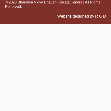
© 2023 Bharatiya Vidya Bhavan Kolkata Kendra | All Rights
Reserved.
Website designed by R G D