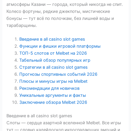
атмосферы Казани — города, который никогда не спит.
Колесо фортуны, редкие джекпоты, мистические
бонусы — тут всё по полочкам, без лишней воды и
тарабарщины.
Введение в all casino slot games
Функции и фишки игровой платформы
ТОП-5 слотов от Melbet на 2026
Табельный обзор популярных игр
Стратегии в all casino slot games
Прогнозы спортивных событий 2026
Плюсы и минусы игры на Melbet
Рекомендации для новичков
Уникальные аргументы и факты
Заключение обзора Melbet 2026
Введение в all casino slot games
Слоты — сердце азартной вселенной Melbet. Все игры
тут — словно калейдоскоп икроспадающих эмоций и