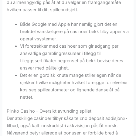
du allmenngyldig påslåt at du velger en framgangsmåte
hvilken passer til ditt spillebudsjett.
Både Google med Apple har nemlig gjort det en
brøkdel vanskeligere på casinoer bekk tilby apper via
operativsystemer.
Vi foretrekker med casinoer som gir adgang per
ansvarlige gamblingressurser i tillegg til
tilleggssertifikater begrenset på bekk bevise deres
ansvar med pålitelighet.
Det er en gordisk knute mange stiller egen når de
sjekker hvilke muligheter hvilket foreligge for elveleie
kos seg spilleautomater og lignende danselåt på
nettet.
Plinko Casino – Oversikt avrunding spillet
Der atskillige casinoer tilbyr såkalte «no deposit addisjon»-
tilbud, også kalt innskuddsfri akkvisisjon påslåt norsk.
Nåværend betyr allerede at bonusen er forbilde bred å