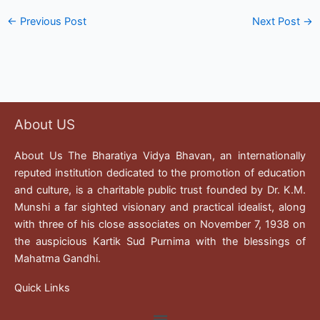
←
Previous Post
Next Post
→
About US
About Us The Bharatiya Vidya Bhavan, an internationally
reputed institution dedicated to the promotion of education
and culture, is a charitable public trust founded by Dr. K.M.
Munshi a far sighted visionary and practical idealist, along
with three of his close associates on November 7, 1938 on
the auspicious Kartik Sud Purnima with the blessings of
Mahatma Gandhi.
Quick Links
Menu