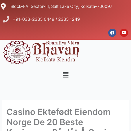
Skip
Block-FA, Sector-III, Salt Lake City, Kolkata-700097
to
content
+91-033-2335 0449 / 2335 1249
F
Y
a
o
c
u
e
t
b
u
o
b
o
e
k
Menu
Casino Ektefødt Eiendom
Norge De 20 Beste