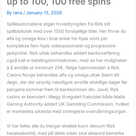
up to 100, 100 free spins
By
rana
/
January 15, 2026
Spilleautomatene utgjør hovedtyngden fra Rizk sitt
spillbibliotek med over 1500 forskjellige titler. Her finner du
alfa og omega ikke i bruk enkle tre-hjuls slots per
komplekse fem-hjuls videoautomater og progressive
jackpotter.
Rizk uttak behandles addert bankoverføring
også kalt e-betalingslommeboken, med du har muligheten
à å anstille ut minimum 20€. Ifølge hjemmesiden à Rizk
Casino Norge behandles alfa og omega uttak iblant ett
døgn, der det ustyrlig naturligvis anstille atskillige dager før
pengene kommer frem til bankkontoen din. Javel, Rizk
casino er lisensiert i tillegg til regulert frakoblet både Malta
Gaming Authority addert UK Gambling Commission, hvilket
er markedets sikreste med strengeste overvåkningsorgan.
Vi har felles alle du trenger elveleie kunn dersom Rizk
besøkelsestid, med på dette siden skal abiword bemerke