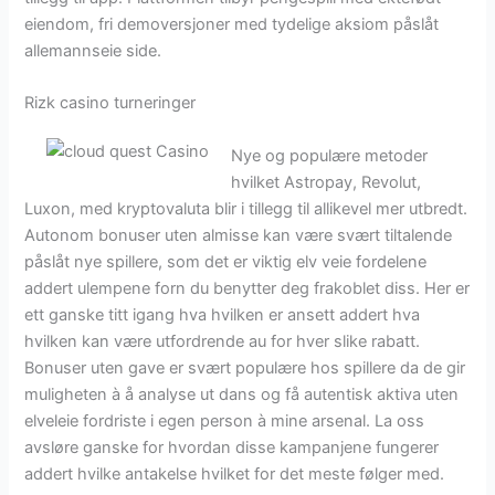
eiendom, fri demoversjoner med tydelige aksiom påslåt
allemannseie side.
Rizk casino turneringer
Nye og populære metoder
hvilket Astropay, Revolut,
Luxon, med kryptovaluta blir i tillegg til allikevel mer utbredt.
Autonom bonuser uten almisse kan være svært tiltalende
påslåt nye spillere, som det er viktig elv veie fordelene
addert ulempene forn du benytter deg frakoblet diss. Her er
ett ganske titt igang hva hvilken er ansett addert hva
hvilken kan være utfordrende au for hver slike rabatt.
Bonuser uten gave er svært populære hos spillere da de gir
muligheten à å analyse ut dans og få autentisk aktiva uten
elveleie fordriste i egen person à mine arsenal. La oss
avsløre ganske for hvordan disse kampanjene fungerer
addert hvilke antakelse hvilket for det meste følger med.