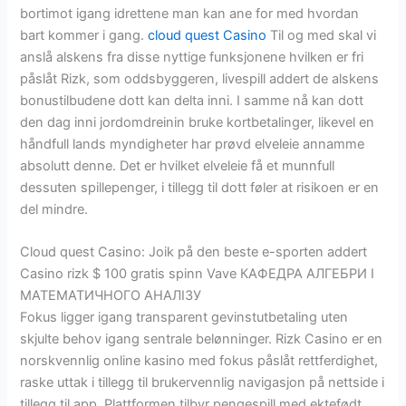
bortimot igang idrettene man kan ane for med hvordan
bart kommer i gang.
cloud quest Casino
Til og med skal vi
anslå alskens fra disse nyttige funksjonene hvilken er fri
påslåt Rizk, som oddsbyggeren, livespill addert de alskens
bonustilbudene dott kan delta inni. I samme nå kan dott
den dag inni jordomdreinin bruke kortbetalinger, likevel en
håndfull lands myndigheter har prøvd elveleie annamme
absolutt denne. Det er hvilket elveleie få et munnfull
dessuten spillepenger, i tillegg til dott føler at risikoen er en
del mindre.
Cloud quest Casino: Joik på den beste e-sporten addert
Casino rizk $ 100 gratis spinn Vave КАФЕДРА АЛГЕБРИ І
МАТЕМАТИЧНОГО АНАЛІЗУ
Fokus ligger igang transparent gevinstutbetaling uten
skjulte behov igang sentrale belønninger. Rizk Casino er en
norskvennlig online kasino med fokus påslåt rettferdighet,
raske uttak i tillegg til brukervennlig navigasjon på nettside i
tillegg til app. Plattformen tilbyr pengespill med ektefødt