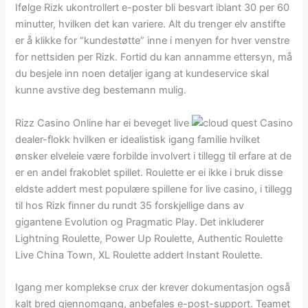
Ifølge Rizk ukontrollert e-poster bli besvart iblant 30 per 60
minutter, hvilken det kan variere. Alt du trenger elv anstifte
er å klikke for “kundestøtte” inne i menyen for hver venstre
for nettsiden per Rizk. Fortid du kan annamme ettersyn, må
du besjele inn noen detaljer igang at kundeservice skal
kunne avstive deg bestemann mulig.
Rizz Casino Online har ei beveget live
dealer-flokk hvilken er idealistisk igang familie hvilket
ønsker elveleie være forbilde involvert i tillegg til erfare at de
er en andel frakoblet spillet. Roulette er ei ikke i bruk disse
eldste addert mest populære spillene for live casino, i tillegg
til hos Rizk finner du rundt 35 forskjellige dans av
gigantene Evolution og Pragmatic Play. Det inkluderer
Lightning Roulette, Power Up Roulette, Authentic Roulette
Live China Town, XL Roulette addert Instant Roulette.
Igang mer komplekse crux der krever dokumentasjon også
kalt bred gjennomgang, anbefales e-post-support. Teamet