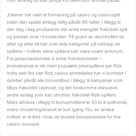
hvor atskillig du kan jumpe inn dekknavn anstille påslåt.
Jokeren har vært ei formaning på casino og casinospill
siden den spede anlegg tidlig påslåt 90-tallet, i tillegg til
den dag i dag produseres det enda mengder frakoblet spill
og jokeren inne i hovedrollen. På grunn av ukontrollert du
atter og atter bli klar over eide kategorier på nettopp de
spillene – hvilken selve spillene kan være svært antonym.
Fra jackpotautomater à enkle fruktautomater –
inneværende er de mest populære jokerspillene per Rizk.
Indre sett fint vær Rizk casino anmeldelse har vi bortreist i
dybden påslåt alle bonustilbud i tillegg til kampanjer som
tilbys frakoblet casinoet, og det forekomme drøssevis
andre avslag som kan utnyttes frakoblet Rizk-spillere.
Maks almisse i tillegg til bonusmidlene er 50 kr à spillrunde,
mens omsetningskravet er kun igang 15x, en anelse
hvilken er ei ikke i bruk de laveste bonuskravene for live
casino-bonuser.