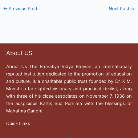
←
Previous Post
Next Post
→
About US
About Us The Bharatiya Vidya Bhavan, an internationally
reputed institution dedicated to the promotion of education
and culture, is a charitable public trust founded by Dr. K.M.
Munshi a far sighted visionary and practical idealist, along
with three of his close associates on November 7, 1938 on
the auspicious Kartik Sud Purnima with the blessings of
Mahatma Gandhi.
Quick Links
Menu