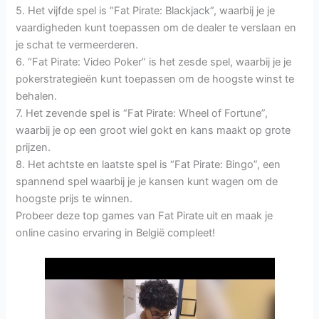
5. Het vijfde spel is “Fat Pirate: Blackjack”, waarbij je je
vaardigheden kunt toepassen om de dealer te verslaan en
je schat te vermeerderen.
6. “Fat Pirate: Video Poker” is het zesde spel, waarbij je je
pokerstrategieën kunt toepassen om de hoogste winst te
behalen.
7. Het zevende spel is “Fat Pirate: Wheel of Fortune”,
waarbij je op een groot wiel gokt en kans maakt op grote
prijzen.
8. Het achtste en laatste spel is “Fat Pirate: Bingo”, een
spannend spel waarbij je je kansen kunt wagen om de
hoogste prijs te winnen.
Probeer deze top games van Fat Pirate uit en maak je
online casino ervaring in België compleet!