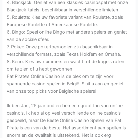
4. Blackjack: Geniet van een klassiek casinospel met onze
Blackjack-tafels, beschikbaar in verschillende limieten.
5. Roulette: Kies uw favoriete variant van Roulette, zoals
Europese Roulette of Amerikaanse Roulette.
6. Bingo: Speel online Bingo met andere spelers en geniet
van de sociale sfeer.
7. Poker: Onze pokertoernooien zijn beschikbaar in
verschillende formats, zoals Texas Hold’em en Omaha.
8. Keno: Kies uw nummers en wacht tot de kogels rollen
om te zien of u hebt gewonnen.
Fat Pirate’s Online Casino is de plek om te zijn voor
spannende casino spelen in België. Sluit u aan en geniet
van onze top picks voor Belgische spelers!
Ik ben Jan, 25 jaar oud en ben een groot fan van online
casino’s. Ik heb al op veel verschillende online casino’s
gespeeld, maar De Beste Online Casino Spelen van Fat
Pirate is een van de beste! Het assortiment aan spellen is
enorm en de kwaliteit is uitstekend. Het is ook erg