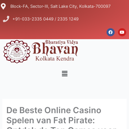
Skip
Block-FA, Sector-III, Salt Lake City, Kolkata-700097
to
content
+91-033-2335 0449 / 2335 1249
F
Y
a
o
c
u
e
t
b
u
o
b
o
e
k
Menu
De Beste Online Casino
Spelen van Fat Pirate: