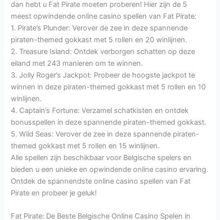
dan hebt u Fat Pirate moeten proberen! Hier zijn de 5
meest opwindende online casino spellen van Fat Pirate:
1. Pirate’s Plunder: Verover de zee in deze spannende
piraten-themed gokkast met 5 rollen en 20 winlijnen.
2. Treasure Island: Ontdek verborgen schatten op deze
eiland met 243 manieren om te winnen.
3. Jolly Roger’s Jackpot: Probeer de hoogste jackpot te
winnen in deze piraten-themed gokkast met 5 rollen en 10
winlijnen.
4. Captain’s Fortune: Verzamel schatkisten en ontdek
bonusspellen in deze spannende piraten-themed gokkast.
5. Wild Seas: Verover de zee in deze spannende piraten-
themed gokkast met 5 rollen en 15 winlijnen.
Alle spellen zijn beschikbaar voor Belgische spelers en
bieden u een unieke en opwindende online casino ervaring.
Ontdek de spannendste online casino spellen van Fat
Pirate en probeer je geluk!
Fat Pirate: De Beste Belgische Online Casino Spelen in