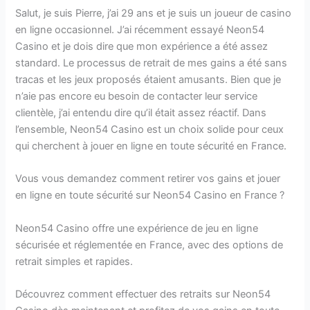
Salut, je suis Pierre, j’ai 29 ans et je suis un joueur de casino
en ligne occasionnel. J’ai récemment essayé Neon54
Casino et je dois dire que mon expérience a été assez
standard. Le processus de retrait de mes gains a été sans
tracas et les jeux proposés étaient amusants. Bien que je
n’aie pas encore eu besoin de contacter leur service
clientèle, j’ai entendu dire qu’il était assez réactif. Dans
l’ensemble, Neon54 Casino est un choix solide pour ceux
qui cherchent à jouer en ligne en toute sécurité en France.
Vous vous demandez comment retirer vos gains et jouer
en ligne en toute sécurité sur Neon54 Casino en France ?
Neon54 Casino offre une expérience de jeu en ligne
sécurisée et réglementée en France, avec des options de
retrait simples et rapides.
Découvrez comment effectuer des retraits sur Neon54