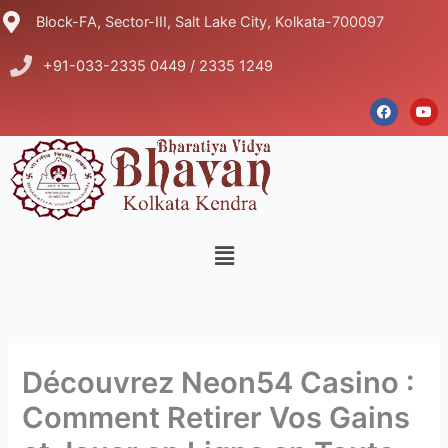
Skip
Block-FA, Sector-III, Salt Lake City, Kolkata-700097
to
content
+91-033-2335 0449 / 2335 1249
F
Y
a
o
c
u
e
t
b
u
o
b
o
e
k
Menu
Découvrez Neon54 Casino :
Comment Retirer Vos Gains