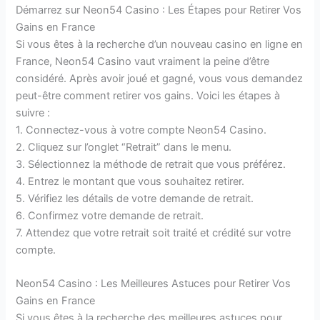
Démarrez sur Neon54 Casino : Les Étapes pour Retirer Vos
Gains en France
Si vous êtes à la recherche d’un nouveau casino en ligne en
France, Neon54 Casino vaut vraiment la peine d’être
considéré. Après avoir joué et gagné, vous vous demandez
peut-être comment retirer vos gains. Voici les étapes à
suivre :
1. Connectez-vous à votre compte Neon54 Casino.
2. Cliquez sur l’onglet “Retrait” dans le menu.
3. Sélectionnez la méthode de retrait que vous préférez.
4. Entrez le montant que vous souhaitez retirer.
5. Vérifiez les détails de votre demande de retrait.
6. Confirmez votre demande de retrait.
7. Attendez que votre retrait soit traité et crédité sur votre
compte.
Neon54 Casino : Les Meilleures Astuces pour Retirer Vos
Gains en France
Si vous êtes à la recherche des meilleures astuces pour