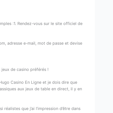
les :1. Rendez-vous sur le site officiel de
nom, adresse e-mail, mot de passe et devise
jeux de casino préférés !
 Hugo Casino En Ligne et je dois dire que
assiques aux jeux de table en direct, il y en
 réalistes que j’ai l’impression d’être dans