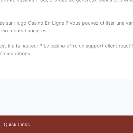
s sur Hugo Casino En Ligne ? Vous pouvez utiliser une var
s virements bancaires.
t-il à la hauteur ? Le casino offre un support client réacti
réoccupations.
Quick Links