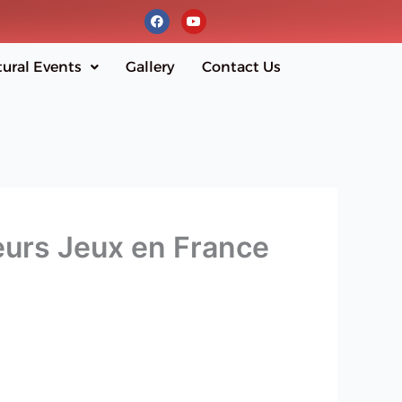
F
Y
a
o
c
u
e
t
b
u
tural Events
Gallery
Contact Us
o
b
o
e
k
eurs Jeux en France