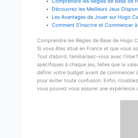
Comprendre les Règles de Base de 
Découvrez les Meilleurs Jeux Dispon
Les Avantages de Jouer sur Hugo Ca
Comment S’inscrire et Commencer à
Comprendre les Règles de Base de Hugo C
Si vous êtes situé en France et que vous s
Tout d’abord, familiarisez-vous avec l’inte
spécifiques à chaque jeu, telles que la va
définir votre budget avant de commencer à 
pour éviter toute confusion. Enfin, n’oubli
vous pouvez vous assurer une expérience d