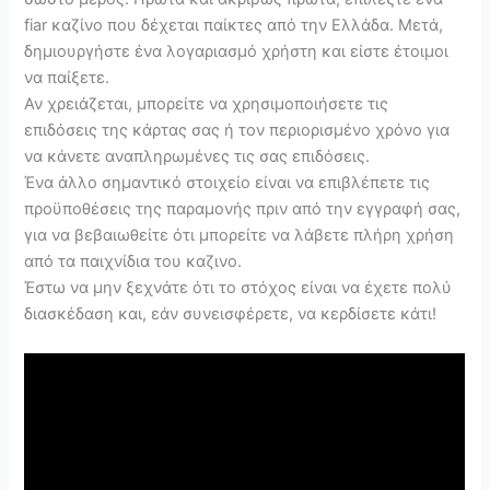
fiar καζίνο που δέχεται παίκτες από την Ελλάδα. Μετά,
δημιουργήστε ένα λογαριασμό χρήστη και είστε έτοιμοι
να παίξετε.
Αν χρειάζεται, μπορείτε να χρησιμοποιήσετε τις
επιδόσεις της κάρτας σας ή τον περιορισμένο χρόνο για
να κάνετε αναπληρωμένες τις σας επιδόσεις.
Ένα άλλο σημαντικό στοιχείο είναι να επιβλέπετε τις
προϋποθέσεις της παραμονής πριν από την εγγραφή σας,
για να βεβαιωθείτε ότι μπορείτε να λάβετε πλήρη χρήση
από τα παιχνίδια του καζινο.
Έστω να μην ξεχνάτε ότι το στόχος είναι να έχετε πολύ
διασκέδαση και, εάν συνεισφέρετε, να κερδίσετε κάτι!