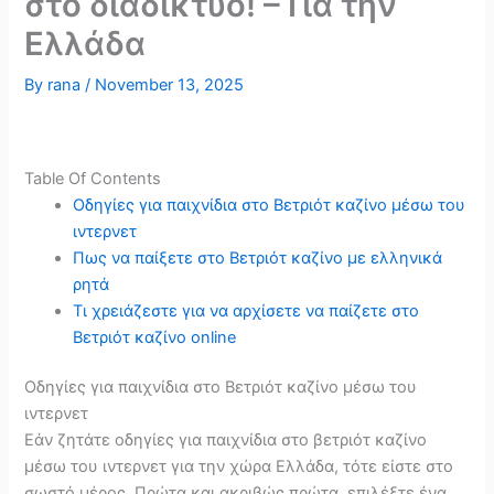
στο διαδίκτυο! – Για την
Ελλάδα
By
rana
/
November 13, 2025
Table Of Contents
Οδηγίες για παιχνίδια στο Βετριότ καζίνο μέσω του
ιντερνετ
Πως να παίξετε στο Βετριότ καζίνο με ελληνικά
ρητά
Τι χρειάζεστε για να αρχίσετε να παίζετε στο
Βετριότ καζίνο online
Οδηγίες για παιχνίδια στο Βετριότ καζίνο μέσω του
ιντερνετ
Εάν ζητάτε οδηγίες για παιχνίδια στο βετριότ καζίνο
μέσω του ιντερνετ για την χώρα Ελλάδα, τότε είστε στο
σωστό μέρος. Πρώτα και ακριβώς πρώτα, επιλέξτε ένα