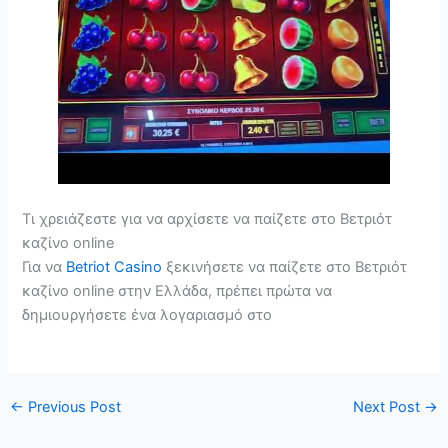
Τι χρειάζεστε για να αρχίσετε να παίζετε στο Βετριότ
καζίνο online
Για να
Betriot Casino
ξεκινήσετε να παίζετε στο Βετριότ
καζίνο online στην Ελλάδα, πρέπει πρώτα να
δημιουργήσετε ένα λογαριασμό στο
←
Previous Post
Next Post
→