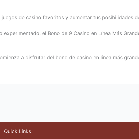
s juegos de casino favoritos y aumentar tus posibilidades d
e o experimentado, el Bono de 9 Casino en Línea Más Gran
comienza a disfrutar del bono de casino en línea más gran
Quick Links