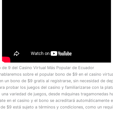
 de 9 del Casino Virtual Más Popular de Ecuador
 hablaremos sobre el popular bono de $9 en el casino virt
n un bono de $9 gratis al registrarse, sin necesidad de dep
a probar los juegos del casino y familiarizarse con la pla
en una variedad de juegos, desde máquinas tragamonedas h
ate en el casino y el bono se acreditará automáticamente e
 de $9 está sujeto a términos y condiciones, como un requ