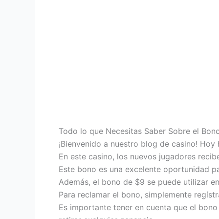
Todo lo que Necesitas Saber Sobre el Bono
¡Bienvenido a nuestro blog de casino! Hoy
En este casino, los nuevos jugadores recibe
Este bono es una excelente oportunidad par
Además, el bono de $9 se puede utilizar 
Para reclamar el bono, simplemente regístr
Es importante tener en cuenta que el bono