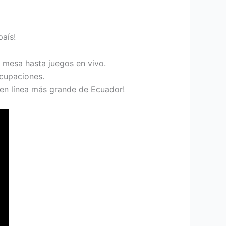
país!
 mesa hasta juegos en vivo.
ocupaciones.
o en línea más grande de Ecuador!