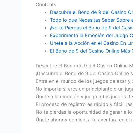
Contents
Descubre el Bono de 9 del Casino O
Todo lo que Necesitas Saber Sobre e
¡No te Pierdas el Bono de 9 del Cas
Experimenta la Emoción del Juego O
Únete a la Acción en el Casino En 
El Bono de 9 del Casino Online Más
Descubre el Bono de 9 del Casino Online 
¡Descubre el Bono de 9 del Casino Online 
Entra en el mundo de los juegos de azar y 
No importa si eres un principiante o un ju
Únete a la emoción y juega a tus juegos de 
El proceso de registro es rápido y fácil, ¡a
No te pierdas la oportunidad de ganar a l
Únete ahora y comienza tu aventura en el 