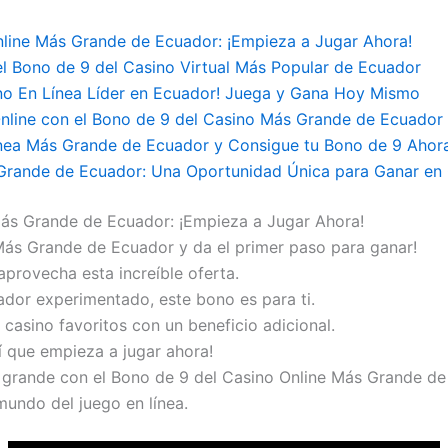
nline Más Grande de Ecuador: ¡Empieza a Jugar Ahora!
l Bono de 9 del Casino Virtual Más Popular de Ecuador
ino En Línea Líder en Ecuador! Juega y Gana Hoy Mismo
nline con el Bono de 9 del Casino Más Grande de Ecuador
Línea Más Grande de Ecuador y Consigue tu Bono de 9 Ahor
 Grande de Ecuador: Una Oportunidad Única para Ganar en
Más Grande de Ecuador: ¡Empieza a Jugar Ahora!
Más Grande de Ecuador y da el primer paso para ganar!
aprovecha esta increíble oferta.
gador experimentado, este bono es para ti.
casino favoritos con un beneficio adicional.
sí que empieza a jugar ahora!
o grande con el Bono de 9 del Casino Online Más Grande de
mundo del juego en línea.