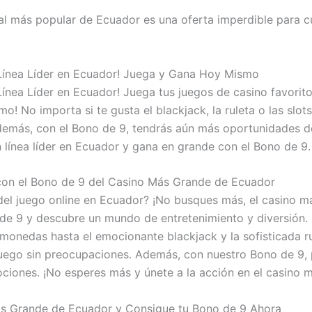
ual más popular de Ecuador es una oferta imperdible para c
 Línea Líder en Ecuador! Juega y Gana Hoy Mismo
 Línea Líder en Ecuador! Juega tus juegos de casino favori
! No importa si te gusta el blackjack, la ruleta o las slots
Además, con el Bono de 9, tendrás aún más oportunidades de
 línea líder en Ecuador y gana en grande con el Bono de 9. 
con el Bono de 9 del Casino Más Grande de Ecuador
del juego online en Ecuador? ¡No busques más, el casino má
 de 9 y descubre un mundo de entretenimiento y diversión
gamonedas hasta el emocionante blackjack y la sofisticada r
 juego sin preocupaciones. Además, con nuestro Bono de 9,
mociones. ¡No esperes más y únete a la acción en el casin
Más Grande de Ecuador y Consigue tu Bono de 9 Ahora