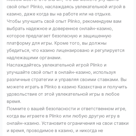
свой опыт Plinko, наслаждаясь увлекательной игрой в
казино, даже когда вы на работе или на отдыхе.
Чтобы улучшить свой опыт Plinko, рекомендуем вам
выбрать надежное и доверенное онлайн-казино,
которое предлагает безопасную и защищенную
платформу для игры. Кроме того, вы должны
убедиться, что казино лицензировано и регулируется
надлежащими органами.
Наслаждайтесь увлекательной игрой Plinko и
улучшайте свой опыт в онлайн-казино, используя
различные стратегии и управляя своими ставками. Вы
можете играть в Plinko в казино Казахстана и получить
удовольствие от этой увлекательной игры в любое
время.
Помните о вашей безопасности и ответственном игре,
когда вы играете в Plinko или любую другую игру в
онлайн-казино. Установите ограничения на свои ставки
и время, проводимое в казино, и никогда не