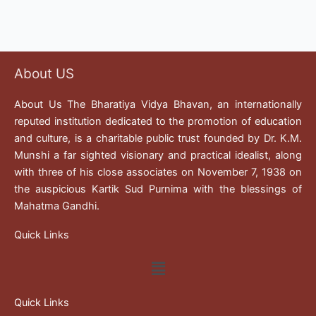
About US
About Us The Bharatiya Vidya Bhavan, an internationally
reputed institution dedicated to the promotion of education
and culture, is a charitable public trust founded by Dr. K.M.
Munshi a far sighted visionary and practical idealist, along
with three of his close associates on November 7, 1938 on
the auspicious Kartik Sud Purnima with the blessings of
Mahatma Gandhi.
Quick Links
Menu
Quick Links