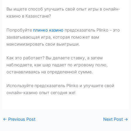
Вы ищете способ улучшить свой опыт игры в онлайн-
казино в Казахстане?
Попробуйте
плинко казино
предсказатель Plinko – это
захватывающая игра, которая поможет вам
максимизировать свои выигрыши.
Как это работает? Вы делаете ставку, а затем
наблюдаете, как шар падает по игровому полю,
останавливаясь на определенной сумме.
Используйте предсказатель Plinko и улучшите свой
онлайн-казино опыт сегодня же!
←
Previous Post
Next Post
→