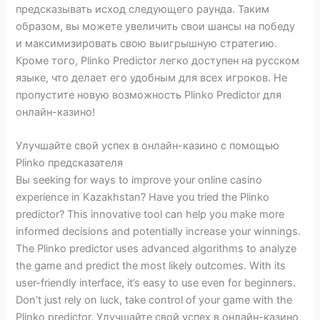
предсказывать исход следующего раунда. Таким
образом, вы можете увеличить свои шансы на победу
и максимизировать свою выигрышную стратегию.
Кроме того, Plinko Predictor легко доступен на русском
языке, что делает его удобным для всех игроков. Не
пропустите новую возможность Plinko Predictor для
онлайн-казино!
Улучшайте свой успех в онлайн-казино с помощью
Plinko предсказателя
Вы seeking for ways to improve your online casino
experience in Kazakhstan? Have you tried the Plinko
predictor? This innovative tool can help you make more
informed decisions and potentially increase your winnings.
The Plinko predictor uses advanced algorithms to analyze
the game and predict the most likely outcomes. With its
user-friendly interface, it’s easy to use even for beginners.
Don’t just rely on luck, take control of your game with the
Plinko predictor. Улучшайте свой успех в онлайн-казино