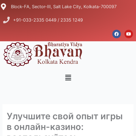
Skip
Block-FA, Sector-III, Salt Lake City, Kolkata-700097
to
content
+91-033-2335 0449 / 2335 1249
F
Y
a
o
c
u
e
t
b
u
o
b
o
e
k
Menu
Улучшите свой опыт игры
в онлайн-казино: