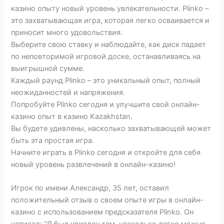
казино опыту новый уровень увлекательности. Plinko –
это захватывающая игра, которая легко осваивается и
приносит много удовольствия.
Выберите свою ставку и наблюдайте, как диск падает
по неповторимой игровой доске, останавливаясь на
выигрышной сумме.
Каждый раунд Plinko – это уникальный опыт, полный
неожиданностей и напряжения.
Попробуйте Plinko сегодня и улучшите свой онлайн-
казино опыт в казино Kazakhstan.
Вы будете удивлены, насколько захватывающей может
быть эта простая игра.
Начните играть в Plinko сегодня и откройте для себя
новый уровень развлечений в онлайн-казино!
Игрок по имени Александр, 35 лет, оставил
положительный отзыв о своем опыте игры в онлайн-
казино с использованием предсказателя Plinko. Он