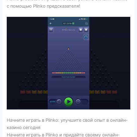
с помощью Plinko предсказателя!
Начните играть в Plinko: улучшите свой опыт в онлайн-
казино сегодня
Начните играть в Plinko и придайте своему онлайн-