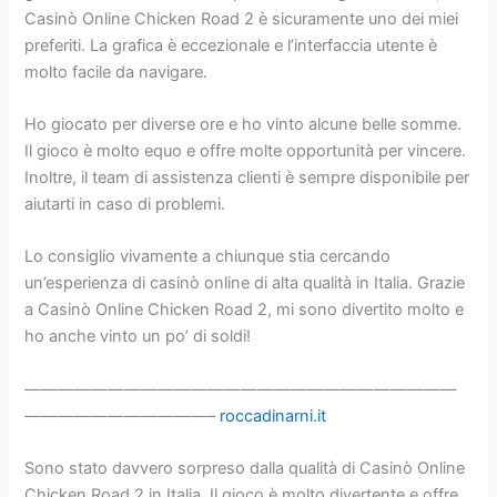
Casinò Online Chicken Road 2 è sicuramente uno dei miei
preferiti. La grafica è eccezionale e l’interfaccia utente è
molto facile da navigare.
Ho giocato per diverse ore e ho vinto alcune belle somme.
Il gioco è molto equo e offre molte opportunità per vincere.
Inoltre, il team di assistenza clienti è sempre disponibile per
aiutarti in caso di problemi.
Lo consiglio vivamente a chiunque stia cercando
un’esperienza di casinò online di alta qualità in Italia. Grazie
a Casinò Online Chicken Road 2, mi sono divertito molto e
ho anche vinto un po’ di soldi!
——————————————————————————
———————————–
roccadinarni.it
Sono stato davvero sorpreso dalla qualità di Casinò Online
Chicken Road 2 in Italia. Il gioco è molto divertente e offre