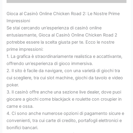
Gioca al Casinò Online Chicken Road 2: Le Nostre Prime
Impressioni
Se stai cercando un’esperienza di casinò online
entusiasmante, Gioca al Casinò Online Chicken Road 2
potrebbe essere la scelta giusta per te. Ecco le nostre
prime impressioni:
1. La grafica è straordinariamente realistica e accattivante,
offrendo un’esperienza di gioco immersiva.
2. Il sito è facile da navigare, con una varietà di giochi tra
cui scegliere, tra cui slot machine, giochi da tavolo e video
poker.
3. Il casinò offre anche una sezione live dealer, dove puoi
giocare a giochi come blackjack e roulette con croupier in
carne e ossa.
4. Ci sono anche numerose opzioni di pagamento sicure e
convenienti, tra cui carte di credito, portafogli elettronici e
bonifici bancari.