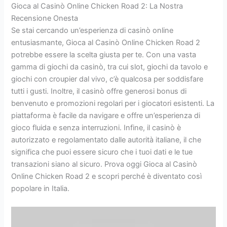
Gioca al Casinò Online Chicken Road 2: La Nostra
Recensione Onesta
Se stai cercando un’esperienza di casinò online
entusiasmante, Gioca al Casinò Online Chicken Road 2
potrebbe essere la scelta giusta per te. Con una vasta
gamma di giochi da casinò, tra cui slot, giochi da tavolo e
giochi con croupier dal vivo, c’è qualcosa per soddisfare
tutti i gusti. Inoltre, il casinò offre generosi bonus di
benvenuto e promozioni regolari per i giocatori esistenti. La
piattaforma è facile da navigare e offre un’esperienza di
gioco fluida e senza interruzioni. Infine, il casinò è
autorizzato e regolamentato dalle autorità italiane, il che
significa che puoi essere sicuro che i tuoi dati e le tue
transazioni siano al sicuro. Prova oggi Gioca al Casinò
Online Chicken Road 2 e scopri perché è diventato così
popolare in Italia.