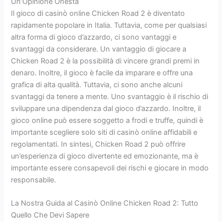
Un’Opinione Onesta
Il gioco di casinò online Chicken Road 2 è diventato
rapidamente popolare in Italia. Tuttavia, come per qualsiasi
altra forma di gioco d’azzardo, ci sono vantaggi e
svantaggi da considerare. Un vantaggio di giocare a
Chicken Road 2 è la possibilità di vincere grandi premi in
denaro. Inoltre, il gioco è facile da imparare e offre una
grafica di alta qualità. Tuttavia, ci sono anche alcuni
svantaggi da tenere a mente. Uno svantaggio è il rischio di
sviluppare una dipendenza dal gioco d’azzardo. Inoltre, il
gioco online può essere soggetto a frodi e truffe, quindi è
importante scegliere solo siti di casinò online affidabili e
regolamentati. In sintesi, Chicken Road 2 può offrire
un’esperienza di gioco divertente ed emozionante, ma è
importante essere consapevoli dei rischi e giocare in modo
responsabile.
La Nostra Guida al Casinò Online Chicken Road 2: Tutto
Quello Che Devi Sapere