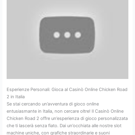
Esperienze Personali: Gioca al Casinò Online Chicken Road
2 in Italia
Se stai cercando un’avventura di gioco online
entusiasmante in Italia, non cercare oltre! Il Casinò Online
Chicken Road 2 offre un’esperienza di gioco personalizzata
che ti lascerà senza fiato. Dai un’occhiata alle nostre slot
machine uniche, con grafiche straordinarie e suoni