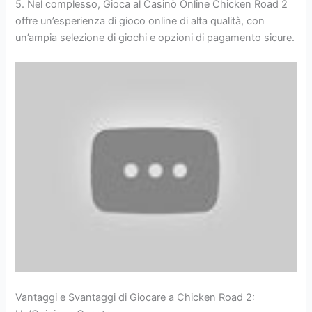
5. Nel complesso, Gioca al Casinò Online Chicken Road 2
offre un’esperienza di gioco online di alta qualità, con
un’ampia selezione di giochi e opzioni di pagamento sicure.
Vantaggi e Svantaggi di Giocare a Chicken Road 2: