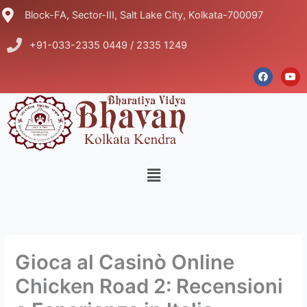
Skip
Block-FA, Sector-III, Salt Lake City, Kolkata-700097
to
content
+91-033-2335 0449 / 2335 1249
F
Y
a
o
c
u
e
t
b
u
o
b
o
e
k
Menu
Gioca al Casinò Online
Chicken Road 2: Recensioni