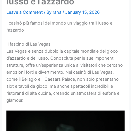
lusso e l’azzardo
Leave a Comment
/ By
rana
/
January 15, 2026
I casinò più famosi del mondo un viaggio tra il lusso e
l’azzardo
Il fascino di Las Vegas
Las Vegas è senza dubbio la capitale mondiale del gioco
d’azzardo e del lusso. Conosciuta per le sue imponenti
strutture, offre un’esperienza unica ai visitatori che cercano
emozioni forti e divertimento. Nei casinò di Las Vegas,
come il Bellagio e il Caesars Palace, non solo presentano
slot e tavoli da gioco, ma anche spettacoli incredibili e
ristoranti di alta cucina, creando un’atmosfera di euforia e
glamour.