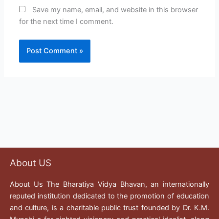
Save my name, email, and website in this browser
for the next time I comment.
About US
About Us The Bharatiya Vidya Bhavan, an internationally
reputed institution dedicated to the promotion of education
and culture, is a charitable public trust founded by Dr. K.M.