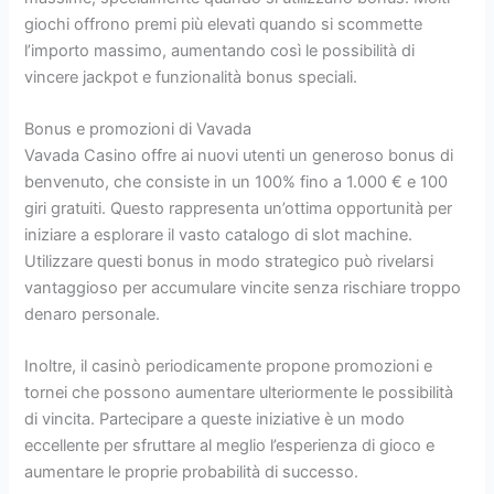
giochi offrono premi più elevati quando si scommette
l’importo massimo, aumentando così le possibilità di
vincere jackpot e funzionalità bonus speciali.
Bonus e promozioni di Vavada
Vavada Casino offre ai nuovi utenti un generoso bonus di
benvenuto, che consiste in un 100% fino a 1.000 € e 100
giri gratuiti. Questo rappresenta un’ottima opportunità per
iniziare a esplorare il vasto catalogo di slot machine.
Utilizzare questi bonus in modo strategico può rivelarsi
vantaggioso per accumulare vincite senza rischiare troppo
denaro personale.
Inoltre, il casinò periodicamente propone promozioni e
tornei che possono aumentare ulteriormente le possibilità
di vincita. Partecipare a queste iniziative è un modo
eccellente per sfruttare al meglio l’esperienza di gioco e
aumentare le proprie probabilità di successo.