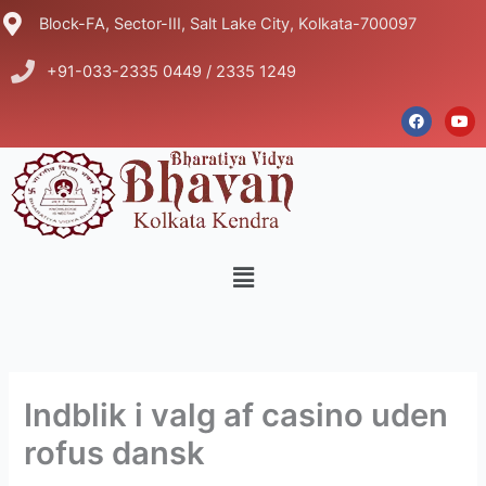
Skip
Block-FA, Sector-III, Salt Lake City, Kolkata-700097
to
content
+91-033-2335 0449 / 2335 1249
F
Y
a
o
c
u
e
t
b
u
o
b
o
e
k
Menu
Indblik i valg af casino uden
rofus dansk