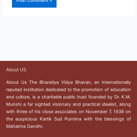
About US
About Us The Bharatiya Vidya Bhavan, an internationally
reputed institution dedicated to the promotion of education
and culture, is a charitable public trust founded by Dr. K.M.
Munshi a far sighted visionary and practical idealist, along
with three of his close associates on November 7, 1938 on
the auspicious Kartik Sud Purnima with the blessings of
Mahatma Gandhi.