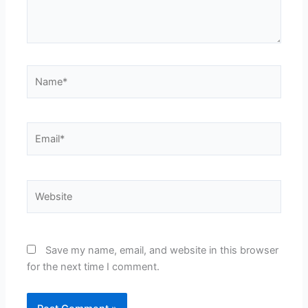
Name*
Email*
Website
Save my name, email, and website in this browser
for the next time I comment.