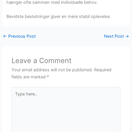
hænger ofte sammen med individuelle behov.
Bevidste beslutninger giver en mere stabil oplevelse.
←
Previous Post
Next Post
→
Leave a Comment
Your email address will not be published.
Required
fields are marked
*
Type
here..