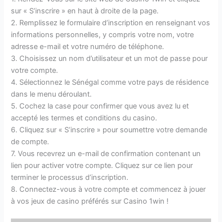
sur « S’inscrire » en haut à droite de la page.
2. Remplissez le formulaire d’inscription en renseignant vos
informations personnelles, y compris votre nom, votre
adresse e-mail et votre numéro de téléphone.
3. Choisissez un nom d’utilisateur et un mot de passe pour
votre compte.
4. Sélectionnez le Sénégal comme votre pays de résidence
dans le menu déroulant.
5. Cochez la case pour confirmer que vous avez lu et
accepté les termes et conditions du casino.
6. Cliquez sur « S’inscrire » pour soumettre votre demande
de compte.
7. Vous recevrez un e-mail de confirmation contenant un
lien pour activer votre compte. Cliquez sur ce lien pour
terminer le processus d’inscription.
8. Connectez-vous à votre compte et commencez à jouer
à vos jeux de casino préférés sur Casino 1win !