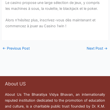
Le casino propose une large sélection de jeux, y compris
les machines à sous, la roulette, le blackjack et le poker.
Alors n’hésitez plus, inscrivez-vous dès maintenant et
commencez à jouer au Casino 1win !
←
Previous Post
Next Post
→
About US
About Us The Bharatiya Vidya Bhavan, an internationally
reputed institution dedicated to the promotion of education
and culture, is a charitable public trust founded by Dr. K.M.