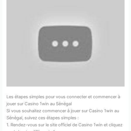
Les étapes simples pour vous connecter et commencer à
jouer sur Casino 1win au Sénégal
Si vous souhaitez commencer à jouer sur Casino 1win au
Sénégal, suivez ces étapes simples :
1. Rendez-vous sur le site officiel de Casino 1win et cliquez