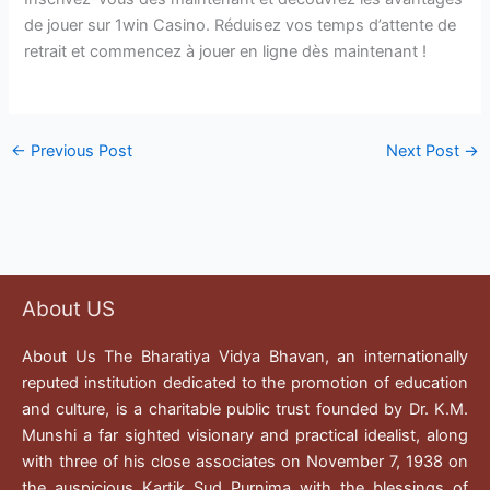
de jouer sur 1win Casino. Réduisez vos temps d’attente de
retrait et commencez à jouer en ligne dès maintenant !
←
Previous Post
Next Post
→
About US
About Us The Bharatiya Vidya Bhavan, an internationally
reputed institution dedicated to the promotion of education
and culture, is a charitable public trust founded by Dr. K.M.
Munshi a far sighted visionary and practical idealist, along
with three of his close associates on November 7, 1938 on
the auspicious Kartik Sud Purnima with the blessings of