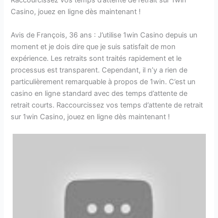
Raccourcissez vos temps d’attente de retrait sur 1win
Casino, jouez en ligne dès maintenant !
Avis de François, 36 ans : J’utilise 1win Casino depuis un
moment et je dois dire que je suis satisfait de mon
expérience. Les retraits sont traités rapidement et le
processus est transparent. Cependant, il n’y a rien de
particulièrement remarquable à propos de 1win. C’est un
casino en ligne standard avec des temps d’attente de
retrait courts. Raccourcissez vos temps d’attente de retrait
sur 1win Casino, jouez en ligne dès maintenant !