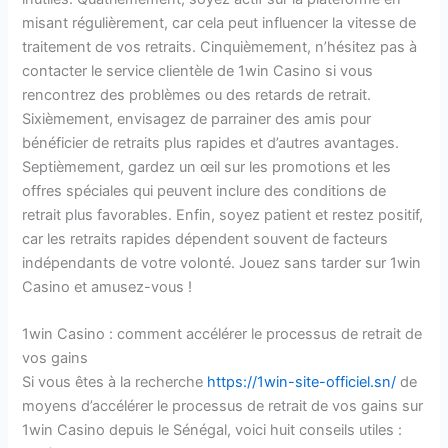
misant régulièrement, car cela peut influencer la vitesse de
traitement de vos retraits. Cinquièmement, n’hésitez pas à
contacter le service clientèle de 1win Casino si vous
rencontrez des problèmes ou des retards de retrait.
Sixièmement, envisagez de parrainer des amis pour
bénéficier de retraits plus rapides et d’autres avantages.
Septièmement, gardez un œil sur les promotions et les
offres spéciales qui peuvent inclure des conditions de
retrait plus favorables. Enfin, soyez patient et restez positif,
car les retraits rapides dépendent souvent de facteurs
indépendants de votre volonté. Jouez sans tarder sur 1win
Casino et amusez-vous !
1win Casino : comment accélérer le processus de retrait de
vos gains
Si vous êtes à la recherche
https://1win-site-officiel.sn/
de
moyens d’accélérer le processus de retrait de vos gains sur
1win Casino depuis le Sénégal, voici huit conseils utiles :