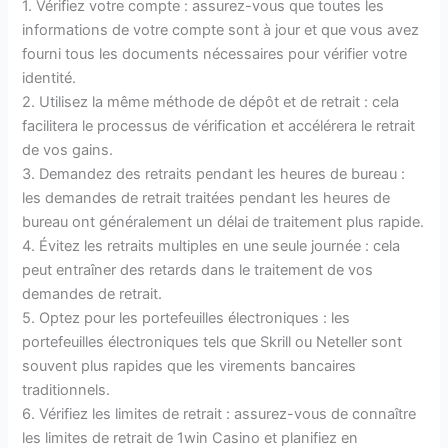
1. Vérifiez votre compte : assurez-vous que toutes les
informations de votre compte sont à jour et que vous avez
fourni tous les documents nécessaires pour vérifier votre
identité.
2. Utilisez la même méthode de dépôt et de retrait : cela
facilitera le processus de vérification et accélérera le retrait
de vos gains.
3. Demandez des retraits pendant les heures de bureau :
les demandes de retrait traitées pendant les heures de
bureau ont généralement un délai de traitement plus rapide.
4. Évitez les retraits multiples en une seule journée : cela
peut entraîner des retards dans le traitement de vos
demandes de retrait.
5. Optez pour les portefeuilles électroniques : les
portefeuilles électroniques tels que Skrill ou Neteller sont
souvent plus rapides que les virements bancaires
traditionnels.
6. Vérifiez les limites de retrait : assurez-vous de connaître
les limites de retrait de 1win Casino et planifiez en